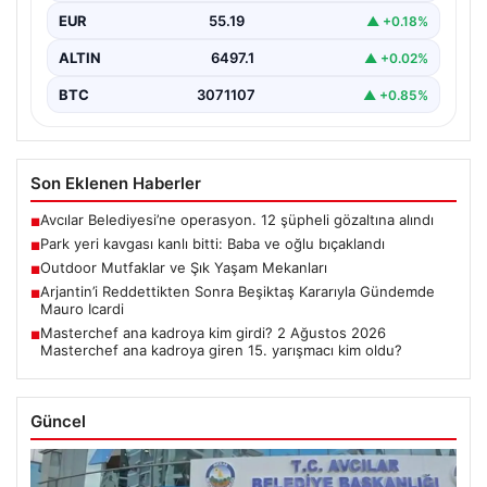
EUR
55.19
▲ +0.18%
ALTIN
6497.1
▲ +0.02%
BTC
3071107
▲ +0.85%
Son Eklenen Haberler
Avcılar Belediyesi’ne operasyon. 12 şüpheli gözaltına alındı
■
Park yeri kavgası kanlı bitti: Baba ve oğlu bıçaklandı
■
Outdoor Mutfaklar ve Şık Yaşam Mekanları
■
Arjantin’i Reddettikten Sonra Beşiktaş Kararıyla Gündemde
■
Mauro Icardi
Masterchef ana kadroya kim girdi? 2 Ağustos 2026
■
Masterchef ana kadroya giren 15. yarışmacı kim oldu?
Güncel