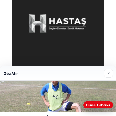
×
Göz Atın
Enes Kaplan Avukatlık Bürosu
28/04/2026
Güncel Haberler
Web sitemizi nasıl kullandığınızı daha iyi anlayabilmek,
deneyiminizi kişiselleştirmek ve geliştirmek amacıyla çerezler