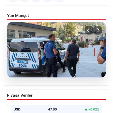
Yan Manşet
05.08.2026
Park yeri kavgası kanlı bitti: Baba ve
Piyasa Verileri
oğlu bıçaklandı
USD
47.60
▲ +0.02%