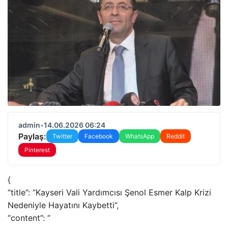
admin
•
14.06.2026 06:24
Paylaş:
Twitter
Facebook
WhatsApp
Reddit
Pinterest
{
“title”: “Kayseri Vali Yardımcısı Şenol Esmer Kalp Krizi
Nedeniyle Hayatını Kaybetti”,
“content”: “