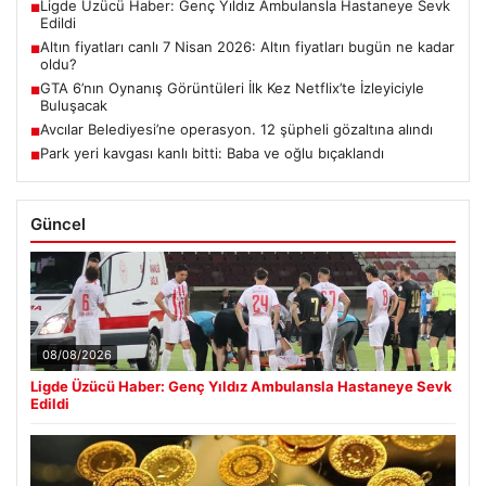
Ligde Üzücü Haber: Genç Yıldız Ambulansla Hastaneye Sevk
■
Edildi
Altın fiyatları canlı 7 Nisan 2026: Altın fiyatları bugün ne kadar
■
oldu?
GTA 6’nın Oynanış Görüntüleri İlk Kez Netflix’te İzleyiciyle
■
Buluşacak
Avcılar Belediyesi’ne operasyon. 12 şüpheli gözaltına alındı
■
Park yeri kavgası kanlı bitti: Baba ve oğlu bıçaklandı
■
Güncel
08/08/2026
Ligde Üzücü Haber: Genç Yıldız Ambulansla Hastaneye Sevk
Edildi