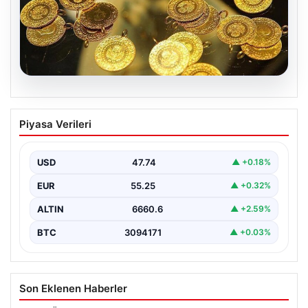
07.08.2026
Altın fiyatları canlı 7 Nisan 2026: Altın
Piyasa Verileri
fiyatları bugün ne kadar oldu?
USD
47.74
▲ +0.18%
EUR
55.25
▲ +0.32%
ALTIN
6660.6
▲ +2.59%
BTC
3094171
▲ +0.03%
Son Eklenen Haberler