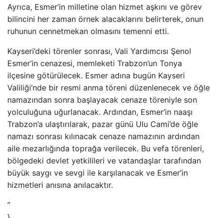
Ayrıca, Esmer’in milletine olan hizmet aşkını ve görev
bilincini her zaman örnek alacaklarını belirterek, onun
ruhunun cennetmekan olmasını temenni etti.
Kayseri’deki törenler sonrası, Vali Yardımcısı Şenol
Esmer’in cenazesi, memleketi Trabzon’un Tonya
ilçesine götürülecek. Esmer adına bugün Kayseri
Valiliği’nde bir resmi anma töreni düzenlenecek ve öğle
namazından sonra başlayacak cenaze töreniyle son
yolculuğuna uğurlanacak. Ardından, Esmer’in naaşı
Trabzon’a ulaştırılarak, pazar günü Ulu Cami’de öğle
namazı sonrası kılınacak cenaze namazının ardından
aile mezarlığında toprağa verilecek. Bu vefa törenleri,
bölgedeki devlet yetkilileri ve vatandaşlar tarafından
büyük saygı ve sevgi ile karşılanacak ve Esmer’in
hizmetleri anısına anılacaktır.
”
}