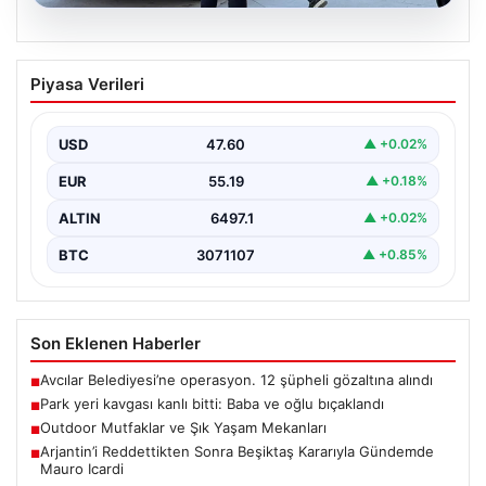
05.08.2026
Park yeri kavgası kanlı bitti: Baba ve
Piyasa Verileri
oğlu bıçaklandı
USD
47.60
▲ +0.02%
EUR
55.19
▲ +0.18%
ALTIN
6497.1
▲ +0.02%
BTC
3071107
▲ +0.85%
Son Eklenen Haberler
Avcılar Belediyesi’ne operasyon. 12 şüpheli gözaltına alındı
■
Park yeri kavgası kanlı bitti: Baba ve oğlu bıçaklandı
■
Outdoor Mutfaklar ve Şık Yaşam Mekanları
■
Arjantin’i Reddettikten Sonra Beşiktaş Kararıyla Gündemde
■
Mauro Icardi