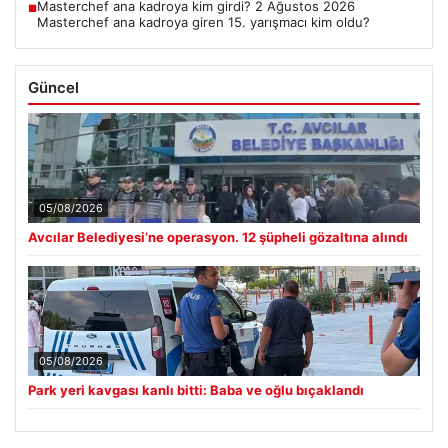
Masterchef ana kadroya kim girdi? 2 Ağustos 2026
■
Masterchef ana kadroya giren 15. yarışmacı kim oldu?
Güncel
05/08/2026
Avcılar Belediyesi’ne operasyon. 12 şüpheli gözaltına alındı
05/08/2026
Park yeri kavgası kanlı bitti: Baba ve oğlu bıçaklandı