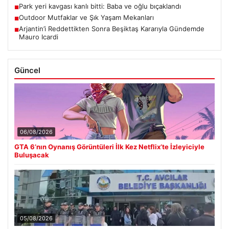
Park yeri kavgası kanlı bitti: Baba ve oğlu bıçaklandı
■
Outdoor Mutfaklar ve Şık Yaşam Mekanları
■
Arjantin’i Reddettikten Sonra Beşiktaş Kararıyla Gündemde
■
Mauro Icardi
Güncel
06/08/2026
GTA 6’nın Oynanış Görüntüleri İlk Kez Netflix’te İzleyiciyle
Buluşacak
05/08/2026