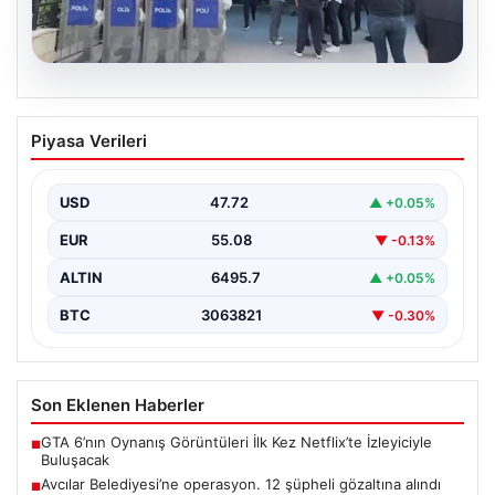
05.08.2026
Avcılar Belediyesi’ne operasyon. 12
Piyasa Verileri
şüpheli gözaltına alındı
{"title": "Avcılar Belediyesi'nde Yolsuzluk Operasyonu:
12 Şüpheli Gözaltına Alındı", "content": "İstanbul'un
USD
47.72
▲ +0.05%
önemli ilçelerinden Avcılar'da…
EUR
55.08
▼ -0.13%
ALTIN
6495.7
▲ +0.05%
BTC
3063821
▼ -0.30%
Son Eklenen Haberler
GTA 6’nın Oynanış Görüntüleri İlk Kez Netflix’te İzleyiciyle
■
Buluşacak
Avcılar Belediyesi’ne operasyon. 12 şüpheli gözaltına alındı
■