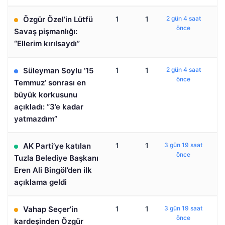
Özgür Özel’in Lütfü
1
1
2 gün 4 saat
önce
Savaş pişmanlığı:
“Ellerim kırılsaydı”
Süleyman Soylu ’15
1
1
2 gün 4 saat
önce
Temmuz’ sonrası en
büyük korkusunu
açıkladı: “3’e kadar
yatmazdım”
AK Parti’ye katılan
1
1
3 gün 19 saat
önce
Tuzla Belediye Başkanı
Eren Ali Bingöl’den ilk
açıklama geldi
Vahap Seçer’in
1
1
3 gün 19 saat
önce
kardeşinden Özgür