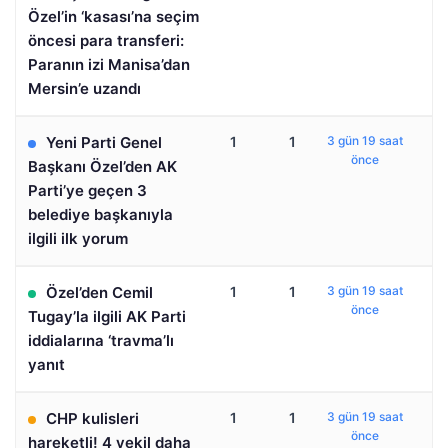
Özel’in ‘kasası’na seçim
öncesi para transferi:
Paranın izi Manisa’dan
Mersin’e uzandı
Yeni Parti Genel
1
1
3 gün 19 saat
önce
Başkanı Özel’den AK
Parti’ye geçen 3
belediye başkanıyla
ilgili ilk yorum
Özel’den Cemil
1
1
3 gün 19 saat
önce
Tugay’la ilgili AK Parti
iddialarına ‘travma’lı
yanıt
CHP kulisleri
1
1
3 gün 19 saat
önce
hareketli! 4 vekil daha