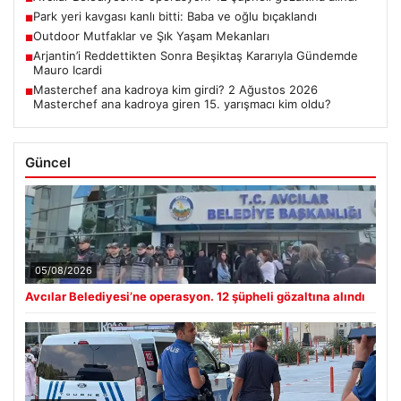
Park yeri kavgası kanlı bitti: Baba ve oğlu bıçaklandı
■
Outdoor Mutfaklar ve Şık Yaşam Mekanları
■
Arjantin’i Reddettikten Sonra Beşiktaş Kararıyla Gündemde
■
Mauro Icardi
Masterchef ana kadroya kim girdi? 2 Ağustos 2026
■
Masterchef ana kadroya giren 15. yarışmacı kim oldu?
Güncel
05/08/2026
Avcılar Belediyesi’ne operasyon. 12 şüpheli gözaltına alındı