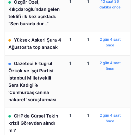
Özgür Özel,
1
1
13 saat 36
dakika önce
Kılıçdaroğlu’ndan gelen
teklifi ilk kez açıkladı:
“Sen burada dur…”
Yüksek Askeri Şura 4
1
1
2 gün 4 saat
önce
Ağustos’ta toplanacak
Gazeteci Ertuğrul
1
1
2 gün 4 saat
önce
Özkök ve İşçi Partisi
İstanbul Milletvekili
Sera Kadıgil’e
‘Cumhurbaşkanına
hakaret’ soruşturması
CHP’de Gürsel Tekin
1
1
2 gün 4 saat
önce
krizi! Görevden alındı
mı?