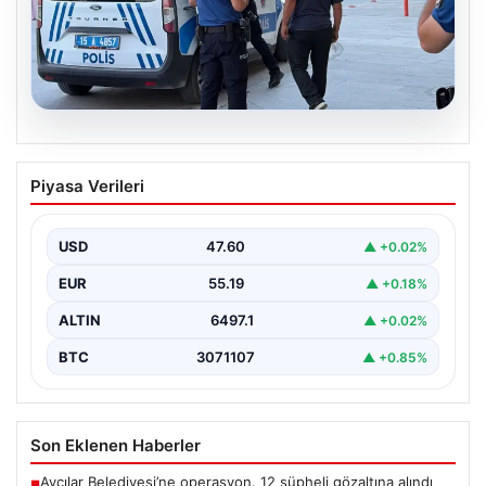
05.08.2026
Park yeri kavgası kanlı bitti: Baba ve
Piyasa Verileri
oğlu bıçaklandı
USD
47.60
▲ +0.02%
EUR
55.19
▲ +0.18%
ALTIN
6497.1
▲ +0.02%
BTC
3071107
▲ +0.85%
Son Eklenen Haberler
Avcılar Belediyesi’ne operasyon. 12 şüpheli gözaltına alındı
■