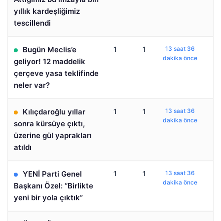
yıllık kardeşliğimiz
tescillendi
Bugün Meclis’e
1
1
13 saat 36
dakika önce
geliyor! 12 maddelik
çerçeve yasa teklifinde
neler var?
Kılıçdaroğlu yıllar
1
1
13 saat 36
dakika önce
sonra kürsüye çıktı,
üzerine gül yaprakları
atıldı
YENİ Parti Genel
1
1
13 saat 36
dakika önce
Başkanı Özel: “Birlikte
yeni bir yola çıktık”