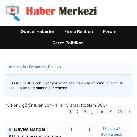
Güncel Haberler
Firma Rehberi
Forum
Çerez Politikası
Ana sayfa
›
Forumlar
›
Politika
Bu forum 300 konu içeriyor ve en son
admin
tarafından
13 saat 36
dakika önce
tarihinde güncellendi.
15 konu görüntüleniyor - 1 ile 15 arası (toplam 300)
1
2
3
18
19
20
→
…
Devlet Bahçeli:
1
1
13 saat 36
dakika önce
Attığımız bu imzayla bin