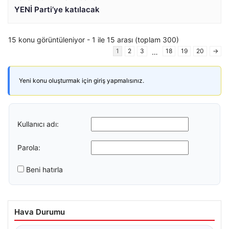
YENİ Parti’ye katılacak
15 konu görüntüleniyor - 1 ile 15 arası (toplam 300)
1
2
3
18
19
20
→
…
Yeni konu oluşturmak için giriş yapmalısınız.
Kullanıcı adı:
Parola:
Beni hatırla
Hava Durumu