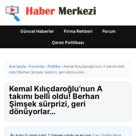
Güncel Haberler
Firma Rehberi
Forum
Çerez Politikası
Ana sayfa
›
Forumlar
›
Politika
›
Kemal Kılıçdaroğlu’nun A takımı belli
oldu! Berhan Şimşek sürprizi, geri dönüyorlar…
Kemal Kılıçdaroğlu’nun A
takımı belli oldu! Berhan
Şimşek sürprizi, geri
dönüyorlar…
Bu konu 0 yanıt içerir, 1 izleyen vardır ve en son
2 ay 1 hafta önce