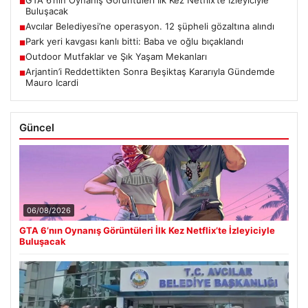
GTA 6’nın Oynanış Görüntüleri İlk Kez Netflix’te İzleyiciyle
■
Buluşacak
Avcılar Belediyesi’ne operasyon. 12 şüpheli gözaltına alındı
■
Park yeri kavgası kanlı bitti: Baba ve oğlu bıçaklandı
■
Outdoor Mutfaklar ve Şık Yaşam Mekanları
■
Arjantin’i Reddettikten Sonra Beşiktaş Kararıyla Gündemde
■
Mauro Icardi
Güncel
06/08/2026
GTA 6’nın Oynanış Görüntüleri İlk Kez Netflix’te İzleyiciyle
Buluşacak