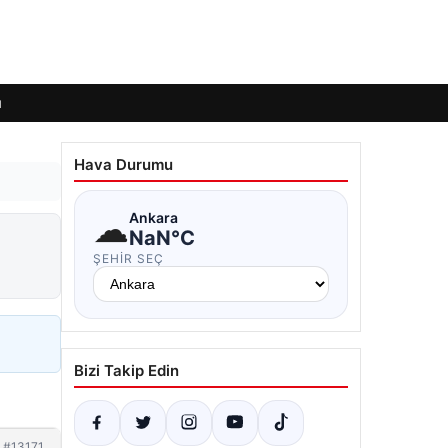
ı
Hava Durumu
☁
Ankara
NaN°C
ŞEHIR SEÇ
Bizi Takip Edin
#13171