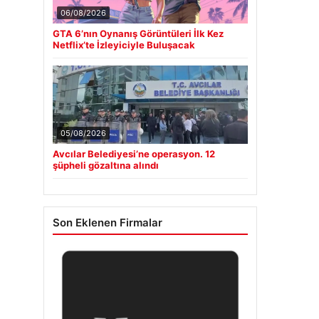
06/08/2026
GTA 6’nın Oynanış Görüntüleri İlk Kez
Netflix’te İzleyiciyle Buluşacak
05/08/2026
Avcılar Belediyesi’ne operasyon. 12
şüpheli gözaltına alındı
Son Eklenen Firmalar