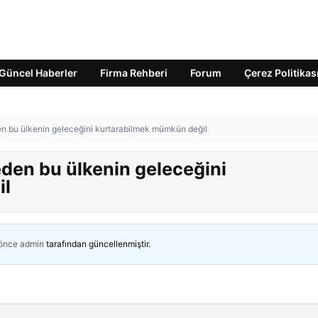
Güncel Haberler
Firma Rehberi
Forum
Çerez Politikas
en bu ülkenin geleceğini kurtarabilmek mümkün değil
eden bu ülkenin geleceğini
il
 önce
admin
tarafından güncellenmiştir.