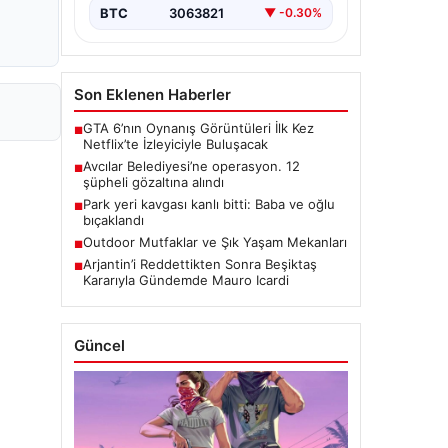
BTC
3063821
▼ -0.30%
Son Eklenen Haberler
GTA 6’nın Oynanış Görüntüleri İlk Kez
■
Netflix’te İzleyiciyle Buluşacak
Avcılar Belediyesi’ne operasyon. 12
■
şüpheli gözaltına alındı
Park yeri kavgası kanlı bitti: Baba ve oğlu
■
bıçaklandı
Outdoor Mutfaklar ve Şık Yaşam Mekanları
■
Arjantin’i Reddettikten Sonra Beşiktaş
■
Kararıyla Gündemde Mauro Icardi
Güncel