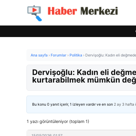
Ana sayfa
›
Forumlar
›
Politika
›
Dervişoğlu: Kadın eli değmed
Dervişoğlu: Kadın eli değm
kurtarabilmek mümkün değ
Bu konu 0 yanıt içerir, 1 izleyen vardır ve en son
2 ay 3 hafta
1 yazı görüntüleniyor (toplam 1)
15/05/2026: 01:57