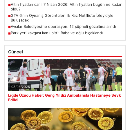
Altın fiyatları canlı 7 Nisan 2026: Altın fiyatları bugün ne kadar
■
oldu?
GTA 6’nın Oynanış Görüntüleri İlk Kez Netflix’te İzleyiciyle
■
Buluşacak
Avcılar Belediyesi’ne operasyon. 12 şüpheli gözaltına alındı
■
Park yeri kavgası kanlı bitti: Baba ve oğlu bıçaklandı
■
Güncel
08/08/2026
Ligde Üzücü Haber: Genç Yıldız Ambulansla Hastaneye Sevk
Edildi