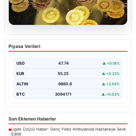
07.08.2026
Altın fiyatları canlı 7 Nisan 2026: Altın
Piyasa Verileri
fiyatları bugün ne kadar oldu?
USD
47.74
▲ +0.18%
EUR
55.25
▲ +0.32%
ALTIN
6660.6
▲ +2.59%
BTC
3094171
▲ +0.03%
Son Eklenen Haberler
Ligde Üzücü Haber: Genç Yıldız Ambulansla Hastaneye Sevk
■
Edildi