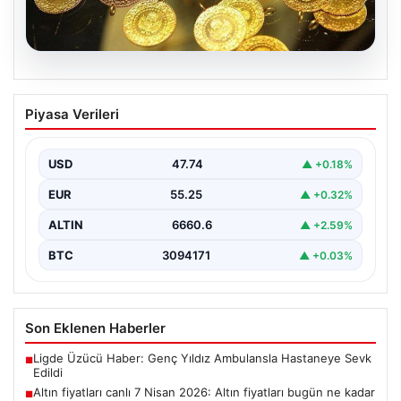
07.08.2026
Altın fiyatları canlı 7 Nisan 2026: Altın
Piyasa Verileri
fiyatları bugün ne kadar oldu?
USD
47.74
▲ +0.18%
EUR
55.25
▲ +0.32%
ALTIN
6660.6
▲ +2.59%
BTC
3094171
▲ +0.03%
Son Eklenen Haberler
Ligde Üzücü Haber: Genç Yıldız Ambulansla Hastaneye Sevk
■
Edildi
Altın fiyatları canlı 7 Nisan 2026: Altın fiyatları bugün ne kadar
■