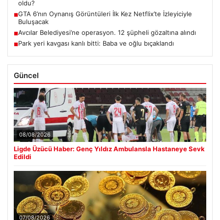
oldu?
GTA 6’nın Oynanış Görüntüleri İlk Kez Netflix’te İzleyiciyle
■
Buluşacak
Avcılar Belediyesi’ne operasyon. 12 şüpheli gözaltına alındı
■
Park yeri kavgası kanlı bitti: Baba ve oğlu bıçaklandı
■
Güncel
08/08/2026
Ligde Üzücü Haber: Genç Yıldız Ambulansla Hastaneye Sevk
Edildi
07/08/2026