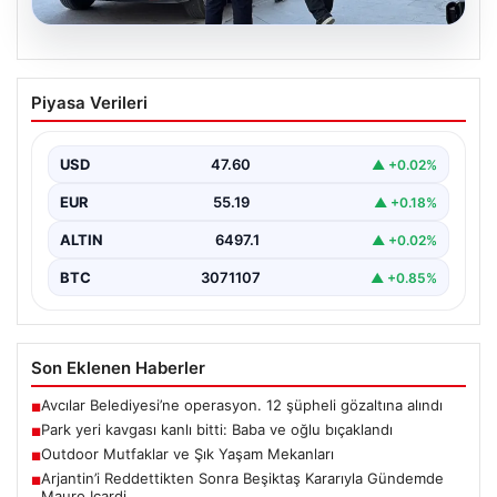
05.08.2026
Park yeri kavgası kanlı bitti: Baba ve
Piyasa Verileri
oğlu bıçaklandı
USD
47.60
▲ +0.02%
EUR
55.19
▲ +0.18%
ALTIN
6497.1
▲ +0.02%
BTC
3071107
▲ +0.85%
Son Eklenen Haberler
Avcılar Belediyesi’ne operasyon. 12 şüpheli gözaltına alındı
■
Park yeri kavgası kanlı bitti: Baba ve oğlu bıçaklandı
■
Outdoor Mutfaklar ve Şık Yaşam Mekanları
■
Arjantin’i Reddettikten Sonra Beşiktaş Kararıyla Gündemde
■
Mauro Icardi