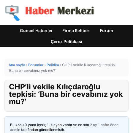
Güncel Haberler
Firma Rehberi
Forum
Çerez Politikası
Ana sayfa
›
Forumlar
›
Politika
›
CHP’li vekile Kılıçdaroğlu tepkisi:
‘Buna bir cevabınız yok mu?’
CHP’li vekile Kılıçdaroğlu
tepkisi: ‘Buna bir cevabınız yok
mu?’
Bu konu 0 yanıt içerir, 1 izleyen vardır ve en son
2 ay 1 hafta önce
admin
tarafından güncellenmiştir.