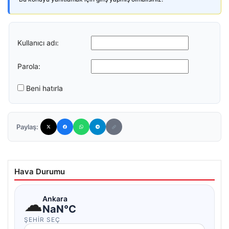
Kullanıcı adı:
Parola:
Beni hatırla
Paylaş:
Hava Durumu
☁
Ankara
NaN°C
ŞEHIR SEÇ