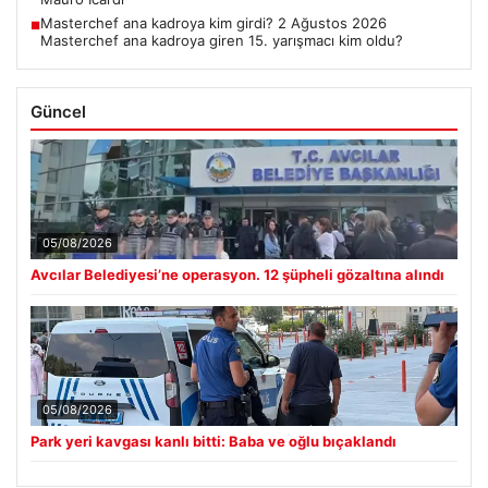
Masterchef ana kadroya kim girdi? 2 Ağustos 2026
■
Masterchef ana kadroya giren 15. yarışmacı kim oldu?
Güncel
05/08/2026
Avcılar Belediyesi’ne operasyon. 12 şüpheli gözaltına alındı
05/08/2026
Park yeri kavgası kanlı bitti: Baba ve oğlu bıçaklandı