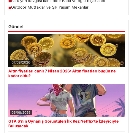
Park yeri kavgası kanlı bitti: Baba ve oğlu bıçaklandı
■
Outdoor Mutfaklar ve Şık Yaşam Mekanları
■
Güncel
07/08/2026
Altın fiyatları canlı 7 Nisan 2026: Altın fiyatları bugün ne
kadar oldu?
06/08/2026
GTA 6’nın Oynanış Görüntüleri İlk Kez Netflix’te İzleyiciyle
Buluşacak