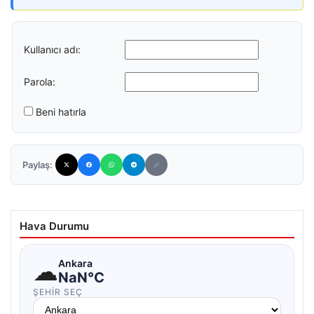
Kullanıcı adı:
Parola:
Beni hatırla
Paylaş:
Hava Durumu
☁
Ankara
NaN°C
ŞEHIR SEÇ