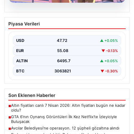
06.08.2026
GTA 6’nın Oynanış Görüntüleri İlk Kez
Piyasa Verileri
Netflix’te İzleyiciyle Buluşacak
Oyun dünyasının merakla beklenen yapımlarından biri
olan Grand Theft Auto 6'nın oynanış videosunun 27…
USD
47.72
▲ +0.05%
EUR
55.08
▼ -0.13%
ALTIN
6495.7
▲ +0.05%
BTC
3063821
▼ -0.30%
Son Eklenen Haberler
Altın fiyatları canlı 7 Nisan 2026: Altın fiyatları bugün ne kadar
■
oldu?
GTA 6’nın Oynanış Görüntüleri İlk Kez Netflix’te İzleyiciyle
■
Buluşacak
Avcılar Belediyesi’ne operasyon. 12 şüpheli gözaltına alındı
■