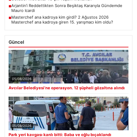
Arjantin’i Reddettikten Sonra Beşiktaş Kararıyla Gündemde
■
Mauro Icardi
Masterchef ana kadroya kim girdi? 2 Ağustos 2026
■
Masterchef ana kadroya giren 15. yarışmacı kim oldu?
Güncel
05/08/2026
Avcılar Belediyesi’ne operasyon. 12 şüpheli gözaltına alındı
05/08/2026
Park yeri kavgası kanlı bitti: Baba ve oğlu bıçaklandı