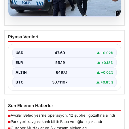
05.08.2026
Park yeri kavgası kanlı bitti: Baba ve
Piyasa Verileri
oğlu bıçaklandı
USD
47.60
▲ +0.02%
EUR
55.19
▲ +0.18%
ALTIN
6497.1
▲ +0.02%
BTC
3071107
▲ +0.85%
Son Eklenen Haberler
Avcılar Belediyesi’ne operasyon. 12 şüpheli gözaltına alındı
■
Park yeri kavgası kanlı bitti: Baba ve oğlu bıçaklandı
■
Outdoor Mutfaklar ve Şık Yaşam Mekanları
■