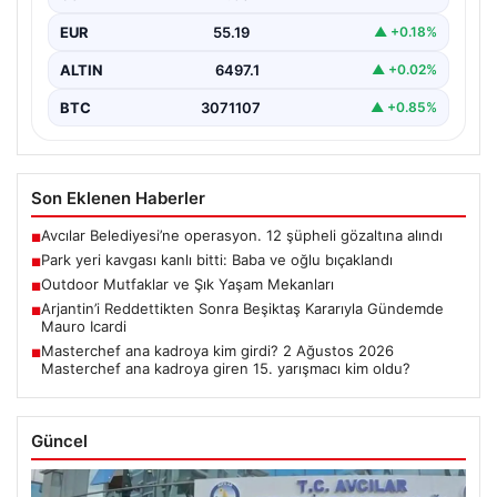
EUR
55.19
▲ +0.18%
ALTIN
6497.1
▲ +0.02%
BTC
3071107
▲ +0.85%
Son Eklenen Haberler
Avcılar Belediyesi’ne operasyon. 12 şüpheli gözaltına alındı
■
Park yeri kavgası kanlı bitti: Baba ve oğlu bıçaklandı
■
Outdoor Mutfaklar ve Şık Yaşam Mekanları
■
Arjantin’i Reddettikten Sonra Beşiktaş Kararıyla Gündemde
■
Mauro Icardi
Masterchef ana kadroya kim girdi? 2 Ağustos 2026
■
Masterchef ana kadroya giren 15. yarışmacı kim oldu?
Güncel