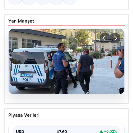
Yan Manşet
05.08.2026
Park yeri kavgası kanlı bitti: Baba ve
Piyasa Verileri
oğlu bıçaklandı
USD
47.60
▲ +0.02%