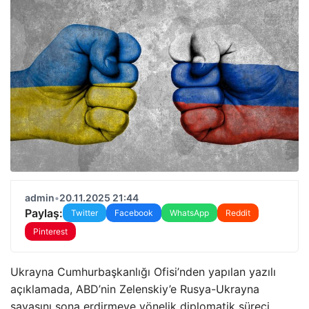
admin
•
20.11.2025 21:44
Paylaş:
Twitter
Facebook
WhatsApp
Reddit
Pinterest
Ukrayna Cumhurbaşkanlığı Ofisi’nden yapılan yazılı
açıklamada, ABD’nin Zelenskiy’e Rusya-Ukrayna
savaşını sona erdirmeye yönelik diplomatik süreci