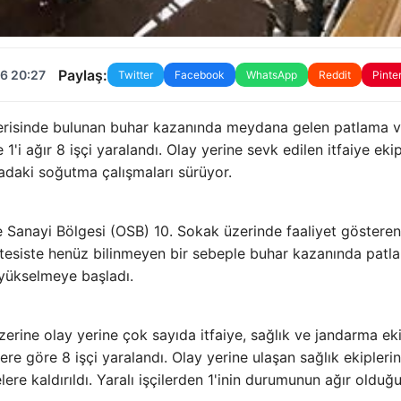
Paylaş:
6 20:27
Twitter
Facebook
WhatsApp
Reddit
Pinte
içerisinde bulunan buhar kazanında meydana gelen patlama 
'i ağır 8 işçi yaralandı. Olay yerine sevk edilen itfaiye ekip
ikadaki soğutma çalışmaları sürüyor.
 Sanayi Bölgesi (OSB) 10. Sokak üzerinde faaliyet gösteren
, tesiste henüz bilinmeyen bir sebeple buhar kazanında patl
 yükselmeye başladı.
erine olay yerine çok sayıda itfaiye, sağlık ve jandarma ek
re göre 8 işçi yaralandı. Olay yerine ulaşan sağlık ekiplerin
ere kaldırıldı. Yaralı işçilerden 1'inin durumunun ağır olduğ