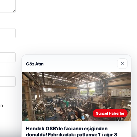
×
Göz Atın
n.
Güncel Haberler
Hendek OSB’de facianın eşiğinden
dönüldü! Fabrikadaki patlama: 1’i ağır 8