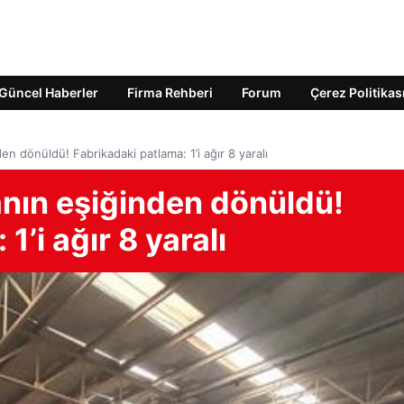
Güncel Haberler
Firma Rehberi
Forum
Çerez Politikas
n dönüldü! Fabrikadaki patlama: 1’i ağır 8 yaralı
nın eşiğinden dönüldü!
1’i ağır 8 yaralı