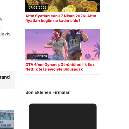
07/08/2026
Altın fiyatları canlı 7 Nisan 2026: Altın
e
fiyatları bugün ne kadar oldu?
n
davisi
06/08/2026
GTA 6’nın Oynanış Görüntüleri İlk Kez
Netflix’te İzleyiciyle Buluşacak
krand
Son Eklenen Firmalar