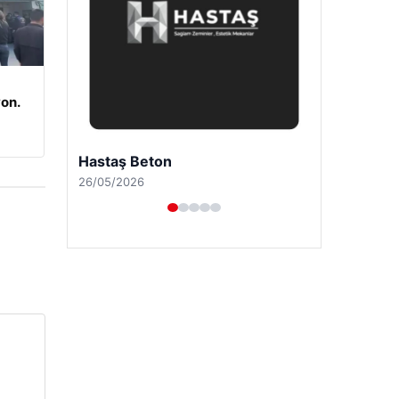
on.
Enes Kaplan Avukatlık Bürosu
28/04/2026