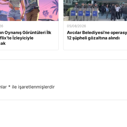
26
05/08/2026
ın Oynanış Görüntüleri İlk
Avcılar Belediyesi’ne operasy
lix’te İzleyiciyle
12 şüpheli gözaltına alındı
cak
nlar
*
ile işaretlenmişlerdir