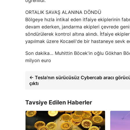
öğrenildi.
ORTALIK SAVAŞ ALANINA DÖNDÜ
Bölgeye hızla intikal eden itfaiye ekiplerinin fa
devam ederken, jandarma ekipleri çevrede geniş 
söndürülerek kontrol altına alındı. İtfaiye ekiple
yapılmak üzere Kocaeli'de bir hastaneye sevk edi
Son dakika… Muhittin Böcek'in oğlu Gökhan Böce
milyon euro
← Tesla’nın sürücüsüz Cybercab aracı görüc
çıktı
Tavsiye Edilen Haberler