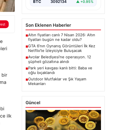
BTC
3092134
▲ +0.95%
rest
Son Eklenen Haberler
Altın fiyatları canlı 7 Nisan 2026: Altın
■
fiyatları bugün ne kadar oldu?
ve
GTA 6’nın Oynanış Görüntüleri İlk Kez
■
leri
Netflix’te İzleyiciyle Buluşacak
Avcılar Belediyesi’ne operasyon. 12
■
şüpheli gözaltına alındı
Park yeri kavgası kanlı bitti: Baba ve
■
oğlu bıçaklandı
 bir
Outdoor Mutfaklar ve Şık Yaşam
■
ama
Mekanları
Güncel
ibi
ce ilk
u