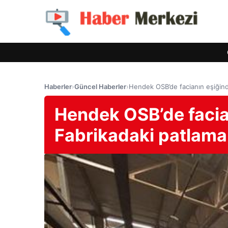
Haberler
›
Güncel Haberler
›
Hendek OSB’de facianın eşiğinde
Hendek OSB’de facia
Fabrikadaki patlama: 