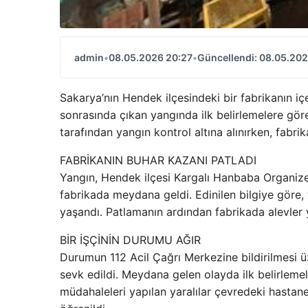
admin
•
08.05.2026 20:27
•
Güncellendi: 08.05.202
Sakarya’nın Hendek ilçesindeki bir fabrikanın 
sonrasında çıkan yangında ilk belirlemelere göre 1
tarafından yangın kontrol altına alınırken, fabr
FABRİKANIN BUHAR KAZANI PATLADI
Yangın, Hendek ilçesi Kargalı Hanbaba Organize
fabrikada meydana geldi. Edinilen bilgiye göre
yaşandı. Patlamanın ardından fabrikada alevler
BİR İŞÇİNİN DURUMU AĞIR
Durumun 112 Acil Çağrı Merkezine bildirilmesi üz
sevk edildi. Meydana gelen olayda ilk belirlemele
müdahaleleri yapılan yaralılar çevredeki hastanel