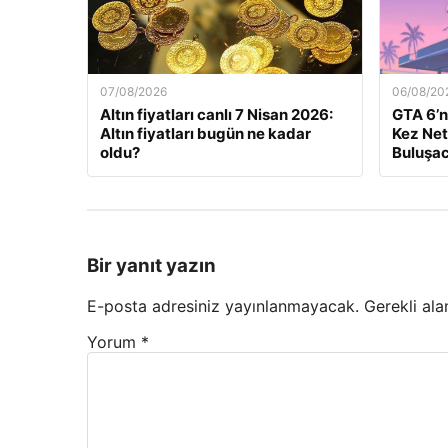
07/08/2026
06/08/20
Altın fiyatları canlı 7 Nisan 2026:
GTA 6’n
Altın fiyatları bugün ne kadar
Kez Netf
oldu?
Buluşa
Bir yanıt yazın
E-posta adresiniz yayınlanmayacak.
Gerekli ala
Yorum
*