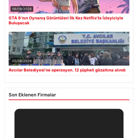
06/08/2026
GTA 6’nın Oynanış Görüntüleri İlk Kez Netflix’te İzleyiciyle
Buluşacak
05/08/2026
Avcılar Belediyesi’ne operasyon. 12 şüpheli gözaltına alındı
Son Eklenen Firmalar