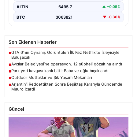
ALTIN
6495.7
▲ +0.05%
BTC
3063821
▼ -0.30%
Son Eklenen Haberler
GTA 6’nın Oynanış Görüntüleri İlk Kez Netflix’te İzleyiciyle
■
Buluşacak
Avcılar Belediyesi’ne operasyon. 12 şüpheli gözaltına alındı
■
Park yeri kavgası kanlı bitti: Baba ve oğlu bıçaklandı
■
Outdoor Mutfaklar ve Şık Yaşam Mekanları
■
Arjantin’i Reddettikten Sonra Beşiktaş Kararıyla Gündemde
■
Mauro Icardi
Güncel