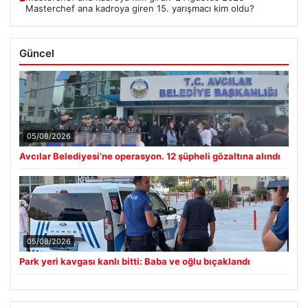
Masterchef ana kadroya giren 15. yarışmacı kim oldu?
Güncel
05/08/2026
Avcılar Belediyesi’ne operasyon. 12 şüpheli gözaltına alındı
05/08/2026
Park yeri kavgası kanlı bitti: Baba ve oğlu bıçaklandı