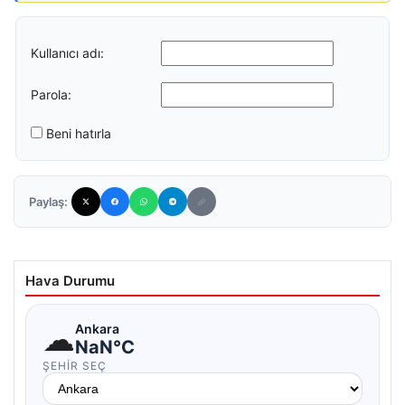
Kullanıcı adı:
Parola:
Beni hatırla
Paylaş:
Hava Durumu
☁
Ankara
NaN°C
ŞEHIR SEÇ