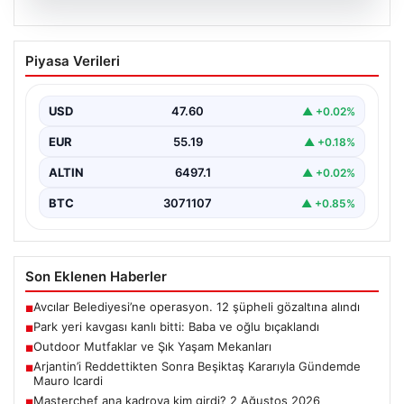
05.08.2026
Park yeri kavgası kanlı bitti: Baba ve
Piyasa Verileri
oğlu bıçaklandı
USD
47.60
▲ +0.02%
EUR
55.19
▲ +0.18%
ALTIN
6497.1
▲ +0.02%
BTC
3071107
▲ +0.85%
Son Eklenen Haberler
Avcılar Belediyesi’ne operasyon. 12 şüpheli gözaltına alındı
■
Park yeri kavgası kanlı bitti: Baba ve oğlu bıçaklandı
■
Outdoor Mutfaklar ve Şık Yaşam Mekanları
■
Arjantin’i Reddettikten Sonra Beşiktaş Kararıyla Gündemde
■
Mauro Icardi
Masterchef ana kadroya kim girdi? 2 Ağustos 2026
■