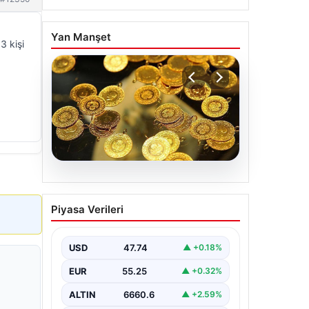
Yan Manşet
3 kişi
07.08.2026
Altın fiyatları canlı 7 Nisan
Piyasa Verileri
2026: Altın fiyatları bugün
ne kadar oldu?
USD
47.74
▲ +0.18%
EUR
55.25
▲ +0.32%
ALTIN
6660.6
▲ +2.59%