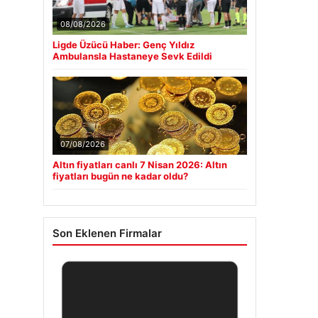
08/08/2026
Ligde Üzücü Haber: Genç Yıldız
Ambulansla Hastaneye Sevk Edildi
07/08/2026
Altın fiyatları canlı 7 Nisan 2026: Altın
fiyatları bugün ne kadar oldu?
Son Eklenen Firmalar