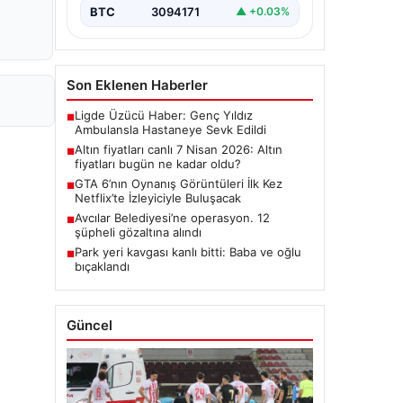
BTC
3094171
▲ +0.03%
Son Eklenen Haberler
Ligde Üzücü Haber: Genç Yıldız
■
Ambulansla Hastaneye Sevk Edildi
Altın fiyatları canlı 7 Nisan 2026: Altın
■
fiyatları bugün ne kadar oldu?
GTA 6’nın Oynanış Görüntüleri İlk Kez
■
Netflix’te İzleyiciyle Buluşacak
Avcılar Belediyesi’ne operasyon. 12
■
şüpheli gözaltına alındı
Park yeri kavgası kanlı bitti: Baba ve oğlu
■
bıçaklandı
Güncel