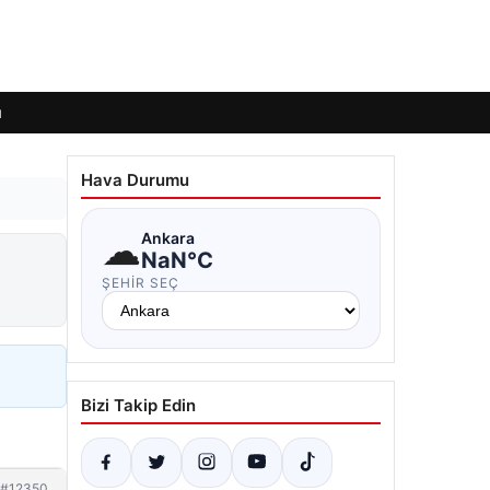
ı
Hava Durumu
☁
Ankara
NaN°C
ŞEHIR SEÇ
Bizi Takip Edin
#12350