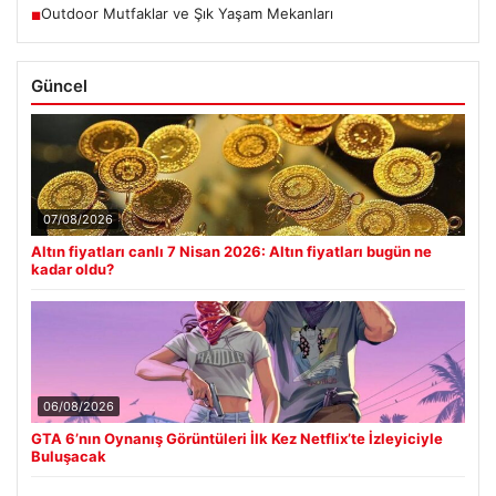
Outdoor Mutfaklar ve Şık Yaşam Mekanları
■
Güncel
07/08/2026
Altın fiyatları canlı 7 Nisan 2026: Altın fiyatları bugün ne
kadar oldu?
06/08/2026
GTA 6’nın Oynanış Görüntüleri İlk Kez Netflix’te İzleyiciyle
Buluşacak