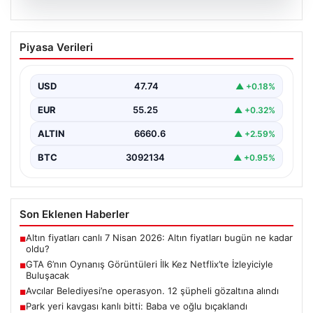
06.08.2026
GTA 6’nın Oynanış Görüntüleri İlk Kez
Piyasa Verileri
Netflix’te İzleyiciyle Buluşacak
Oyun dünyasının merakla beklenen yapımlarından biri
olan Grand Theft Auto 6'nın oynanış videosunun 27…
USD
47.74
▲ +0.18%
EUR
55.25
▲ +0.32%
ALTIN
6660.6
▲ +2.59%
BTC
3092134
▲ +0.95%
Son Eklenen Haberler
Altın fiyatları canlı 7 Nisan 2026: Altın fiyatları bugün ne kadar
■
oldu?
GTA 6’nın Oynanış Görüntüleri İlk Kez Netflix’te İzleyiciyle
■
Buluşacak
Avcılar Belediyesi’ne operasyon. 12 şüpheli gözaltına alındı
■
Park yeri kavgası kanlı bitti: Baba ve oğlu bıçaklandı
■