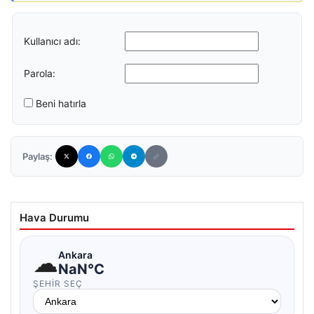
Kullanıcı adı:
Parola:
Beni hatırla
Paylaş:
Hava Durumu
☁
Ankara
NaN°C
ŞEHIR SEÇ