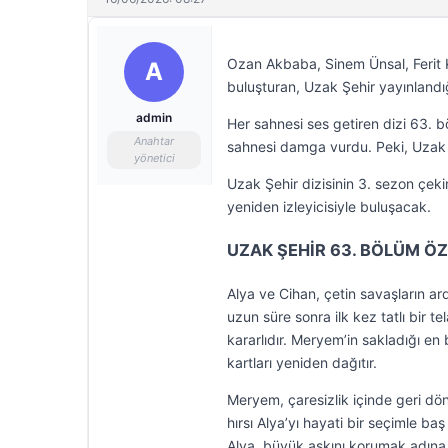
Ozan Akbaba, Sinem Ünsal, Ferit 
A
buluşturan, Uzak Şehir yayınlandığ
admin
Her sahnesi ses getiren dizi 63. b
Anahtar
sahnesi damga vurdu. Peki, Uzak
yönetici
Uzak Şehir dizisinin 3. sezon çek
yeniden izleyicisiyle buluşacak.
UZAK ŞEHİR 63. BÖLÜM ÖZ
Alya ve Cihan, çetin savaşların ar
uzun süre sonra ilk kez tatlı bir 
kararlıdır. Meryem’in sakladığı en b
kartları yeniden dağıtır.
Meryem, çaresizlik içinde geri dön
hırsı Alya’yı hayati bir seçimle b
Alya, büyük aşkını korumak adına ke