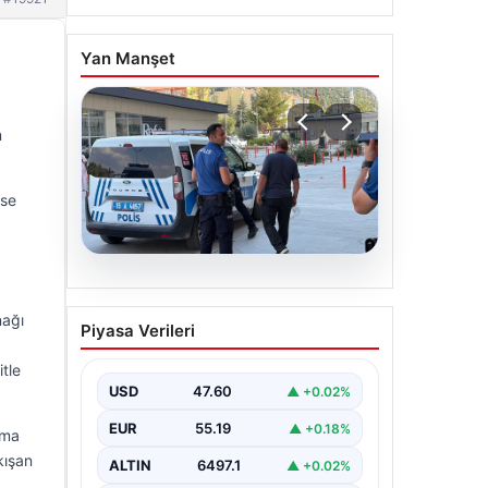
Yan Manşet
a
n
ise
05.08.2026
Park yeri kavgası kanlı
nağı
Piyasa Verileri
bitti: Baba ve oğlu
bıçaklandı
itle
USD
47.60
▲ +0.02%
EUR
55.19
▲ +0.18%
lma
kışan
ALTIN
6497.1
▲ +0.02%