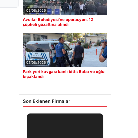
05/08/2026
Avcılar Belediyesi’ne operasyon. 12
şüpheli gözaltına alındı
05/08/2026
Park yeri kavgası kanlı bitti: Baba ve oğlu
bıçaklandı
Son Eklenen Firmalar