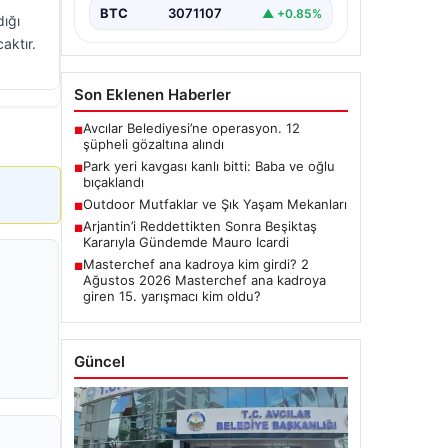
BTC
3071107
▲ +0.85%
dığı
aktır.
Son Eklenen Haberler
Avcılar Belediyesi’ne operasyon. 12
■
şüpheli gözaltına alındı
Park yeri kavgası kanlı bitti: Baba ve oğlu
■
bıçaklandı
Outdoor Mutfaklar ve Şık Yaşam Mekanları
■
Arjantin’i Reddettikten Sonra Beşiktaş
■
Kararıyla Gündemde Mauro Icardi
Masterchef ana kadroya kim girdi? 2
■
Ağustos 2026 Masterchef ana kadroya
giren 15. yarışmacı kim oldu?
Güncel