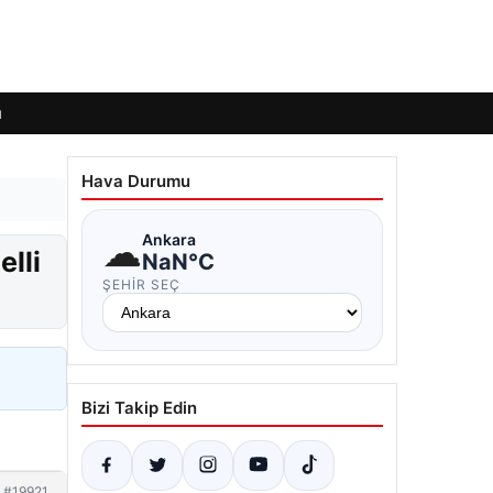
ı
Hava Durumu
☁
Ankara
lli
NaN°C
ŞEHIR SEÇ
Bizi Takip Edin
#19921