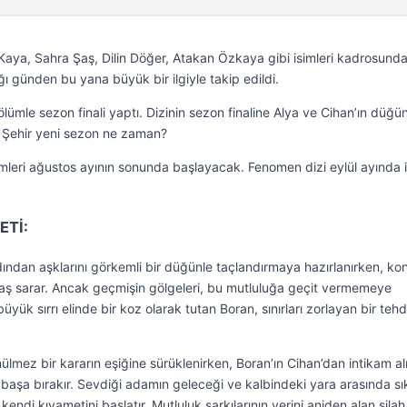
Kaya, Sahra Şaş, Dilin Döğer, Atakan Özkaya gibi isimleri kadrosund
ı günden bu yana büyük bir ilgiyle takip edildi.
ölümle sezon finali yaptı. Dizinin sezon finaline Alya ve Cihan’ın düğü
 Şehir yeni sezon ne zaman?
imleri ağustos ayının sonunda başlayacak. Fenomen dizi eylül ayında 
ETİ:
dından aşklarını görkemli bir düğünle taçlandırmaya hazırlanırken, ko
telaş sarar. Ancak geçmişin gölgeleri, bu mutluluğa geçit vermemeye
üyük sırrı elinde bir koz olarak tutan Boran, sınırları zorlayan bir tehd
ülmez bir kararın eşiğine sürüklenirken, Boran’ın Cihan’dan intikam a
aş başa bırakır. Sevdiği adamın geleceği ve kalbindeki yara arasında sı
ndi kıyametini başlatır. Mutluluk şarkılarının yerini aniden alan silah