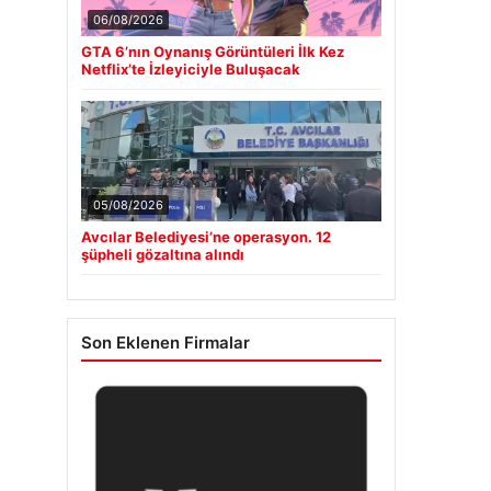
06/08/2026
GTA 6’nın Oynanış Görüntüleri İlk Kez
Netflix’te İzleyiciyle Buluşacak
05/08/2026
Avcılar Belediyesi’ne operasyon. 12
şüpheli gözaltına alındı
Son Eklenen Firmalar