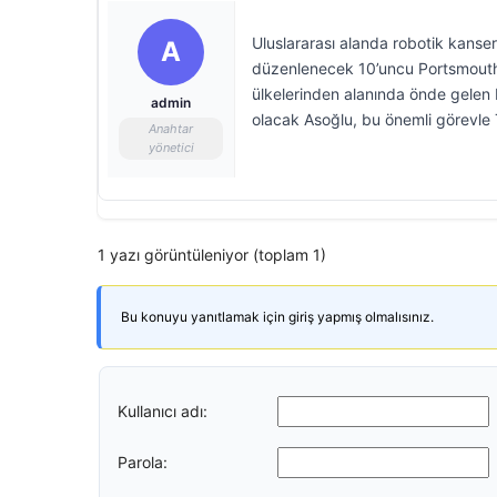
Uluslararası alanda robotik kanser 
A
düzenlenecek 10’uncu Portsmouth K
ülkelerinden alanında önde gelen b
admin
olacak Asoğlu, bu önemli görevle T
Anahtar
yönetici
1 yazı görüntüleniyor (toplam 1)
Bu konuyu yanıtlamak için giriş yapmış olmalısınız.
Kullanıcı adı:
Parola: