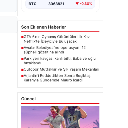
BTC
3063821
▼ -0.30%
Son Eklenen Haberler
GTA 6’nın Oynanış Görüntüleri İlk Kez
■
Netflix’te İzleyiciyle Buluşacak
Avcılar Belediyesi’ne operasyon. 12
■
şüpheli gözaltına alındı
Park yeri kavgası kanlı bitti: Baba ve oğlu
■
bıçaklandı
Outdoor Mutfaklar ve Şık Yaşam Mekanları
■
Arjantin’i Reddettikten Sonra Beşiktaş
■
Kararıyla Gündemde Mauro Icardi
Güncel