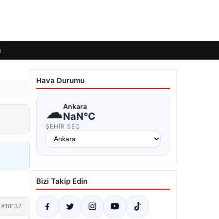
ı
Hava Durumu
☁
Ankara
NaN°C
ŞEHIR SEÇ
Bizi Takip Edin
#18137