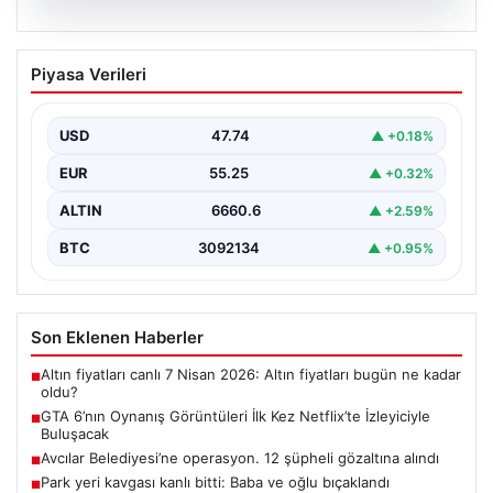
06.08.2026
GTA 6’nın Oynanış Görüntüleri İlk Kez
Piyasa Verileri
Netflix’te İzleyiciyle Buluşacak
Oyun dünyasının merakla beklenen yapımlarından biri
olan Grand Theft Auto 6'nın oynanış videosunun 27…
USD
47.74
▲ +0.18%
EUR
55.25
▲ +0.32%
ALTIN
6660.6
▲ +2.59%
BTC
3092134
▲ +0.95%
Son Eklenen Haberler
Altın fiyatları canlı 7 Nisan 2026: Altın fiyatları bugün ne kadar
■
oldu?
GTA 6’nın Oynanış Görüntüleri İlk Kez Netflix’te İzleyiciyle
■
Buluşacak
Avcılar Belediyesi’ne operasyon. 12 şüpheli gözaltına alındı
■
Park yeri kavgası kanlı bitti: Baba ve oğlu bıçaklandı
■