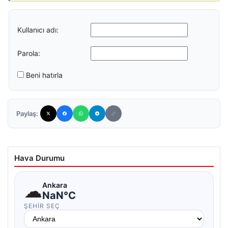
Kullanıcı adı:
Parola:
Beni hatırla
Paylaş:
Hava Durumu
☁
Ankara
NaN°C
ŞEHIR SEÇ