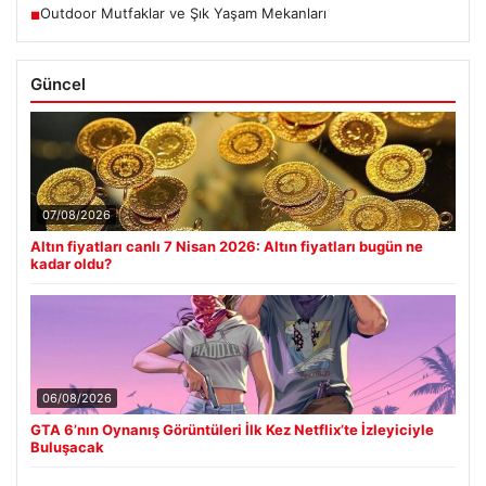
Outdoor Mutfaklar ve Şık Yaşam Mekanları
■
Güncel
07/08/2026
Altın fiyatları canlı 7 Nisan 2026: Altın fiyatları bugün ne
kadar oldu?
06/08/2026
GTA 6’nın Oynanış Görüntüleri İlk Kez Netflix’te İzleyiciyle
Buluşacak