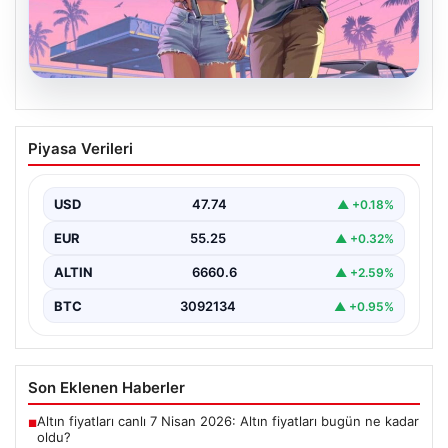
06.08.2026
GTA 6’nın Oynanış Görüntüleri İlk Kez
Piyasa Verileri
Netflix’te İzleyiciyle Buluşacak
Oyun dünyasının merakla beklenen yapımlarından biri
olan Grand Theft Auto 6'nın oynanış videosunun 27…
USD
47.74
▲ +0.18%
EUR
55.25
▲ +0.32%
ALTIN
6660.6
▲ +2.59%
BTC
3092134
▲ +0.95%
Son Eklenen Haberler
Altın fiyatları canlı 7 Nisan 2026: Altın fiyatları bugün ne kadar
■
oldu?