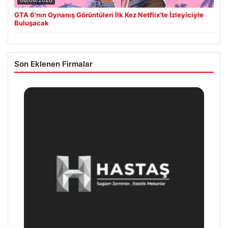
06/08/2026
GTA 6’nın Oynanış Görüntüleri İlk Kez Netflix’te İzleyiciyle
Buluşacak
Son Eklenen Firmalar