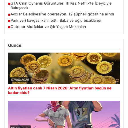
GTA 6’nın Oynanış Görüntüleri İlk Kez Netflix’te İzleyiciyle
■
Buluşacak
Avcılar Belediyesi’ne operasyon. 12 şüpheli gözaltına alındı
■
Park yeri kavgası kanlı bitti: Baba ve oğlu bıçaklandı
■
Outdoor Mutfaklar ve Şık Yaşam Mekanları
■
Güncel
07/08/2026
Altın fiyatları canlı 7 Nisan 2026: Altın fiyatları bugün ne
kadar oldu?