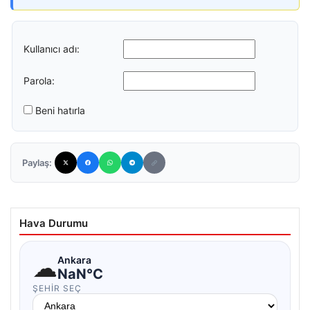
Kullanıcı adı:
Parola:
Beni hatırla
Paylaş:
Hava Durumu
☁
Ankara
NaN°C
ŞEHIR SEÇ