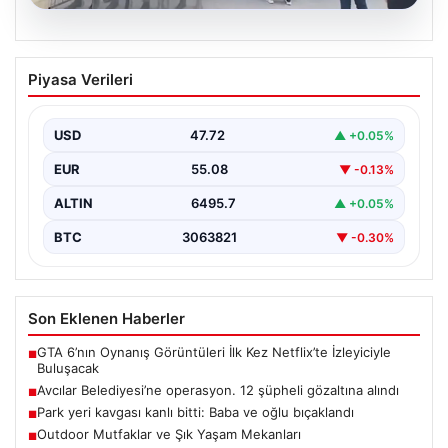
05.08.2026
Avcılar Belediyesi’ne operasyon. 12
Piyasa Verileri
şüpheli gözaltına alındı
{"title": "Avcılar Belediyesi'nde Yolsuzluk Operasyonu:
12 Şüpheli Gözaltına Alındı", "content": "İstanbul'un
USD
47.72
▲ +0.05%
önemli ilçelerinden Avcılar'da…
EUR
55.08
▼ -0.13%
ALTIN
6495.7
▲ +0.05%
BTC
3063821
▼ -0.30%
Son Eklenen Haberler
GTA 6’nın Oynanış Görüntüleri İlk Kez Netflix’te İzleyiciyle
■
Buluşacak
Avcılar Belediyesi’ne operasyon. 12 şüpheli gözaltına alındı
■
Park yeri kavgası kanlı bitti: Baba ve oğlu bıçaklandı
■
Outdoor Mutfaklar ve Şık Yaşam Mekanları
■