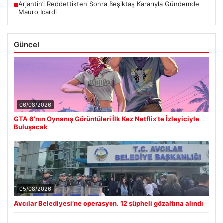
Arjantin’i Reddettikten Sonra Beşiktaş Kararıyla Gündemde
■
Mauro Icardi
Güncel
06/08/2026
GTA 6’nın Oynanış Görüntüleri İlk Kez Netflix’te İzleyiciyle
Buluşacak
05/08/2026
Avcılar Belediyesi’ne operasyon. 12 şüpheli gözaltına alındı