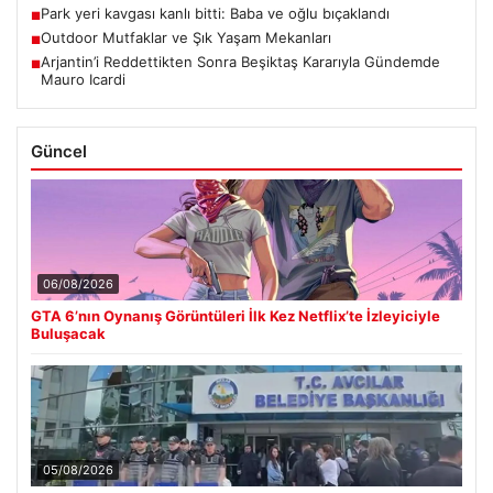
Park yeri kavgası kanlı bitti: Baba ve oğlu bıçaklandı
■
Outdoor Mutfaklar ve Şık Yaşam Mekanları
■
Arjantin’i Reddettikten Sonra Beşiktaş Kararıyla Gündemde
■
Mauro Icardi
Güncel
06/08/2026
GTA 6’nın Oynanış Görüntüleri İlk Kez Netflix’te İzleyiciyle
Buluşacak
05/08/2026