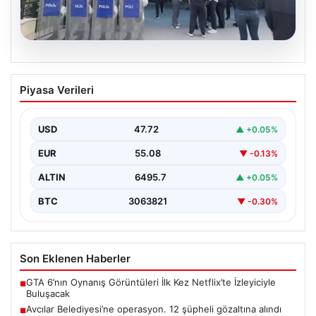
05.08.2026
Avcılar Belediyesi’ne operasyon. 12
Piyasa Verileri
şüpheli gözaltına alındı
{"title": "Avcılar Belediyesi'nde Yolsuzluk Operasyonu:
12 Şüpheli Gözaltına Alındı", "content": "İstanbul'un
USD
47.72
▲ +0.05%
önemli ilçelerinden Avcılar'da…
EUR
55.08
▼ -0.13%
ALTIN
6495.7
▲ +0.05%
BTC
3063821
▼ -0.30%
Son Eklenen Haberler
GTA 6’nın Oynanış Görüntüleri İlk Kez Netflix’te İzleyiciyle
■
Buluşacak
Avcılar Belediyesi’ne operasyon. 12 şüpheli gözaltına alındı
■