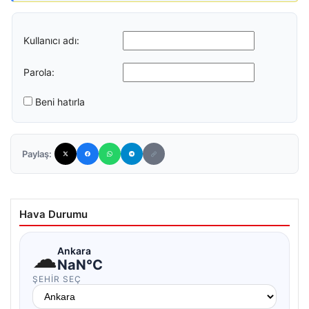
Kullanıcı adı:
Parola:
Beni hatırla
Paylaş:
Hava Durumu
☁
Ankara
NaN°C
ŞEHIR SEÇ