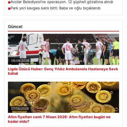
Avcılar Belediyesi’ne operasyon. 12 şüpheli gözaltına alındı
■
Park yeri kavgası kanlı bitti: Baba ve oğlu bıçaklandı
■
Güncel
08/08/2026
Ligde Üzücü Haber: Genç Yıldız Ambulansla Hastaneye Sevk
Edildi
07/08/2026
Altın fiyatları canlı 7 Nisan 2026: Altın fiyatları bugün ne
kadar oldu?