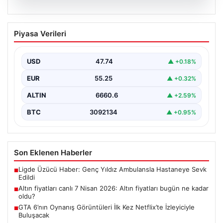
07.08.2026
Altın fiyatları canlı 7 Nisan 2026: Altın
Piyasa Verileri
fiyatları bugün ne kadar oldu?
USD
47.74
▲ +0.18%
EUR
55.25
▲ +0.32%
ALTIN
6660.6
▲ +2.59%
BTC
3092134
▲ +0.95%
Son Eklenen Haberler
Ligde Üzücü Haber: Genç Yıldız Ambulansla Hastaneye Sevk
■
Edildi
Altın fiyatları canlı 7 Nisan 2026: Altın fiyatları bugün ne kadar
■
oldu?
GTA 6’nın Oynanış Görüntüleri İlk Kez Netflix’te İzleyiciyle
■
Buluşacak