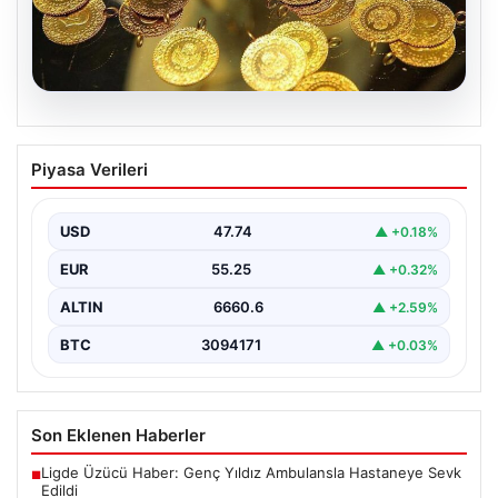
07.08.2026
Altın fiyatları canlı 7 Nisan 2026: Altın
Piyasa Verileri
fiyatları bugün ne kadar oldu?
USD
47.74
▲ +0.18%
EUR
55.25
▲ +0.32%
ALTIN
6660.6
▲ +2.59%
BTC
3094171
▲ +0.03%
Son Eklenen Haberler
Ligde Üzücü Haber: Genç Yıldız Ambulansla Hastaneye Sevk
■
Edildi