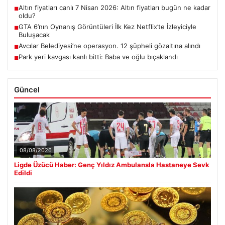
Altın fiyatları canlı 7 Nisan 2026: Altın fiyatları bugün ne kadar
■
oldu?
GTA 6’nın Oynanış Görüntüleri İlk Kez Netflix’te İzleyiciyle
■
Buluşacak
Avcılar Belediyesi’ne operasyon. 12 şüpheli gözaltına alındı
■
Park yeri kavgası kanlı bitti: Baba ve oğlu bıçaklandı
■
Güncel
08/08/2026
Ligde Üzücü Haber: Genç Yıldız Ambulansla Hastaneye Sevk
Edildi