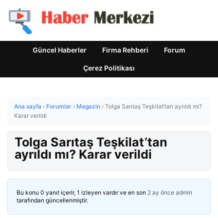
Güncel Haberler
Firma Rehberi
Forum
Çerez Politikası
Ana sayfa
›
Forumlar
›
Magazin
›
Tolga Sarıtaş Teşkilat’tan ayrıldı mı?
Karar verildi
Tolga Sarıtaş Teşkilat’tan
ayrıldı mı? Karar verildi
Bu konu 0 yanıt içerir, 1 izleyen vardır ve en son
2 ay önce
admin
tarafından güncellenmiştir.