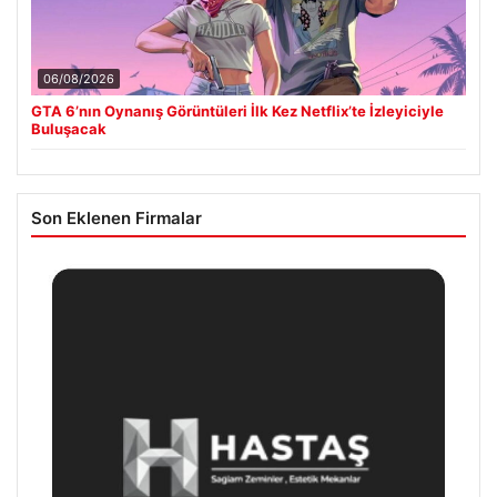
06/08/2026
GTA 6’nın Oynanış Görüntüleri İlk Kez Netflix’te İzleyiciyle
Buluşacak
Son Eklenen Firmalar