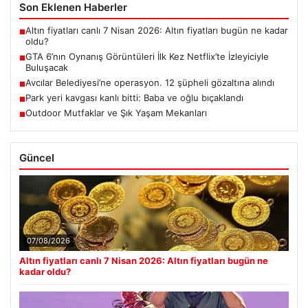
Son Eklenen Haberler
Altın fiyatları canlı 7 Nisan 2026: Altın fiyatları bugün ne kadar
■
oldu?
GTA 6’nın Oynanış Görüntüleri İlk Kez Netflix’te İzleyiciyle
■
Buluşacak
Avcılar Belediyesi’ne operasyon. 12 şüpheli gözaltına alındı
■
Park yeri kavgası kanlı bitti: Baba ve oğlu bıçaklandı
■
Outdoor Mutfaklar ve Şık Yaşam Mekanları
■
Güncel
07/08/2026
Altın fiyatları canlı 7 Nisan 2026: Altın fiyatları bugün ne
kadar oldu?