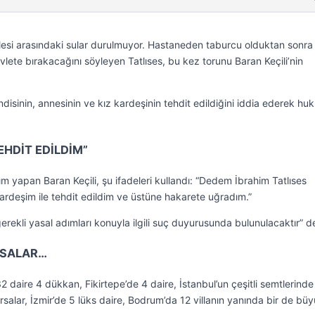
ailesi arasındaki sular durulmuyor. Hastaneden taburcu olduktan sonra
evlete bırakacağını söyleyen Tatlıses, bu kez torunu Baran Keçili’nin
disinin, annesinin ve kız kardeşinin tehdit edildiğini iddia ederek huk
EHDİT EDİLDİM”
yapan Baran Keçili, şu ifadeleri kullandı: “Dedem İbrahim Tatlıses
kardeşim ile tehdit edildim ve üstüne hakarete uğradım.”
e gerekli yasal adımları konuyla ilgili suç duyurusunda bulunulacaktır” d
RSALAR…
daire 4 dükkan, Fikirtepe’de 4 daire, İstanbul’un çeşitli semtlerinde
rsalar, İzmir’de 5 lüks daire, Bodrum’da 12 villanın yanında bir de büy