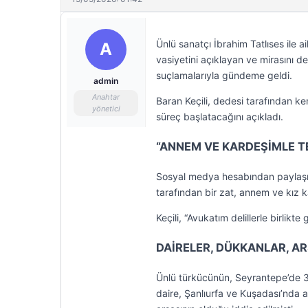
Ünlü sanatçı İbrahim Tatlıses ile 
A
vasiyetini açıklayan ve mirasını d
suçlamalarıyla gündeme geldi.
admin
Anahtar
Baran Keçili, dedesi tarafından ken
yönetici
süreç başlatacağını açıkladı.
“ANNEM VE KARDEŞİMLE T
Sosyal medya hesabından paylaşım 
tarafından bir zat, annem ve kız 
Keçili, “Avukatım delillerle birlikt
DAİRELER, DÜKKANLAR, A
Ünlü türkücünün, Seyrantepe’de 32 
daire, Şanlıurfa ve Kuşadası’nda a