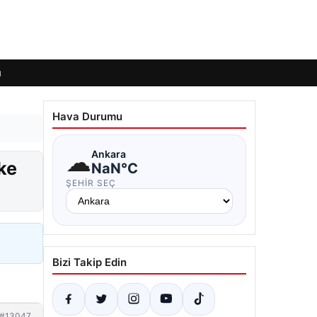
ı
Hava Durumu
☁
Ankara
ke
NaN°C
ŞEHIR SEÇ
Bizi Takip Edin
#13047