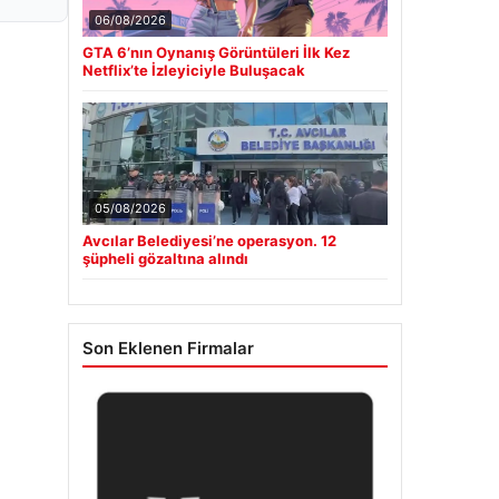
06/08/2026
GTA 6’nın Oynanış Görüntüleri İlk Kez
Netflix’te İzleyiciyle Buluşacak
05/08/2026
Avcılar Belediyesi’ne operasyon. 12
şüpheli gözaltına alındı
Son Eklenen Firmalar