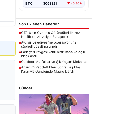
BTC
3063821
▼ -0.30%
Son Eklenen Haberler
GTA 6’nın Oynanış Görüntüleri İlk Kez
■
Netflix’te İzleyiciyle Buluşacak
Avcılar Belediyesi’ne operasyon. 12
■
şüpheli gözaltına alındı
Park yeri kavgası kanlı bitti: Baba ve oğlu
■
bıçaklandı
Outdoor Mutfaklar ve Şık Yaşam Mekanları
■
Arjantin’i Reddettikten Sonra Beşiktaş
■
Kararıyla Gündemde Mauro Icardi
Güncel