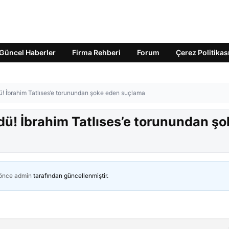
Güncel Haberler
Firma Rehberi
Forum
Çerez Politikas
dü! İbrahim Tatlıses’e torunundan şoke eden suçlama
üdü! İbrahim Tatlıses’e torunundan şo
 önce
admin
tarafından güncellenmiştir.