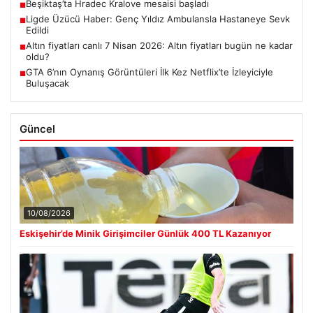
Beşiktaş’ta Hradec Kralove mesaisi başladı
■
Ligde Üzücü Haber: Genç Yıldız Ambulansla Hastaneye Sevk
■
Edildi
Altın fiyatları canlı 7 Nisan 2026: Altın fiyatları bugün ne kadar
■
oldu?
GTA 6’nın Oynanış Görüntüleri İlk Kez Netflix’te İzleyiciyle
■
Buluşacak
Güncel
10/08/2026
Eskişehir’de Minik Girişimciler Günlük 400 TL Kazanıyor