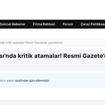
Güncel Haberler
Firma Rehberi
Forum
Çerez Politikas
da kritik atamalar! Resmi Gazete’de yayımlandı
ı’nda kritik atamalar! Resmi Gazete
 önce
admin
tarafından güncellenmiştir.