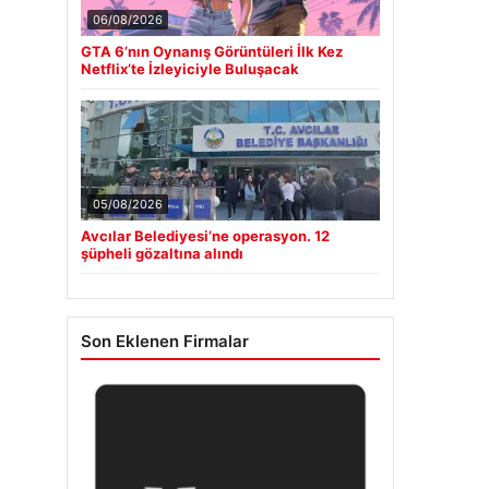
06/08/2026
GTA 6’nın Oynanış Görüntüleri İlk Kez
Netflix’te İzleyiciyle Buluşacak
05/08/2026
Avcılar Belediyesi’ne operasyon. 12
şüpheli gözaltına alındı
Son Eklenen Firmalar