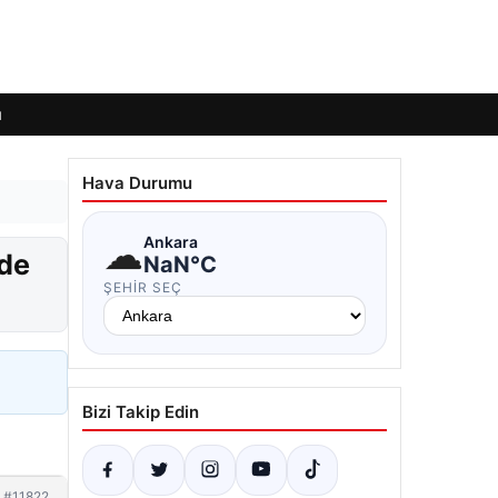
ı
Hava Durumu
☁
Ankara
’de
NaN°C
ŞEHIR SEÇ
Bizi Takip Edin
#11822