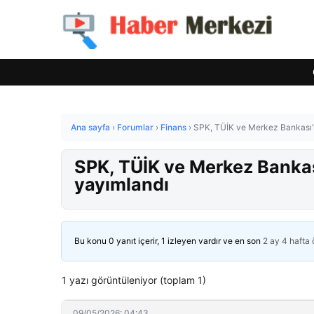
Ana sayfa
›
Forumlar
›
Finans
›
SPK, TÜİK ve Merkez Bankası’n
SPK, TÜİK ve Merkez Bankas
yayımlandı
Bu konu 0 yanıt içerir, 1 izleyen vardır ve en son
2 ay 4 hafta
1 yazı görüntüleniyor (toplam 1)
09/05/2026: 04:43