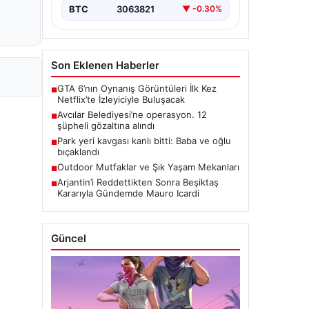
BTC
3063821
▼ -0.30%
Son Eklenen Haberler
GTA 6’nın Oynanış Görüntüleri İlk Kez
■
Netflix’te İzleyiciyle Buluşacak
Avcılar Belediyesi’ne operasyon. 12
■
şüpheli gözaltına alındı
Park yeri kavgası kanlı bitti: Baba ve oğlu
■
bıçaklandı
Outdoor Mutfaklar ve Şık Yaşam Mekanları
■
Arjantin’i Reddettikten Sonra Beşiktaş
■
Kararıyla Gündemde Mauro Icardi
Güncel