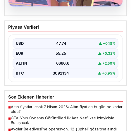
06.08.2026
GTA 6’nın Oynanış Görüntüleri İlk Kez
Piyasa Verileri
Netflix’te İzleyiciyle Buluşacak
Oyun dünyasının merakla beklenen yapımlarından biri
olan Grand Theft Auto 6'nın oynanış videosunun 27…
USD
47.74
▲ +0.18%
EUR
55.25
▲ +0.32%
ALTIN
6660.6
▲ +2.59%
BTC
3092134
▲ +0.95%
Son Eklenen Haberler
Altın fiyatları canlı 7 Nisan 2026: Altın fiyatları bugün ne kadar
■
oldu?
GTA 6’nın Oynanış Görüntüleri İlk Kez Netflix’te İzleyiciyle
■
Buluşacak
Avcılar Belediyesi’ne operasyon. 12 şüpheli gözaltına alındı
■