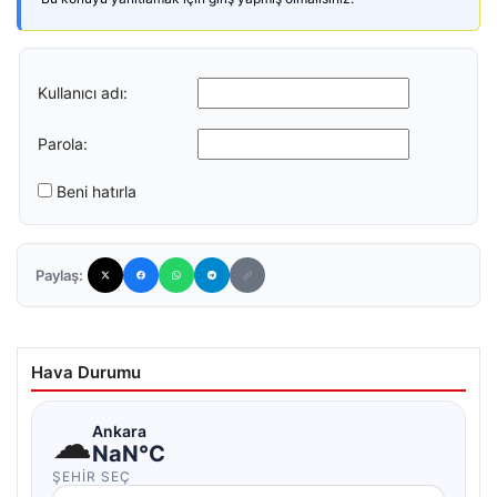
Kullanıcı adı:
Parola:
Beni hatırla
Paylaş:
Hava Durumu
☁
Ankara
NaN°C
ŞEHIR SEÇ