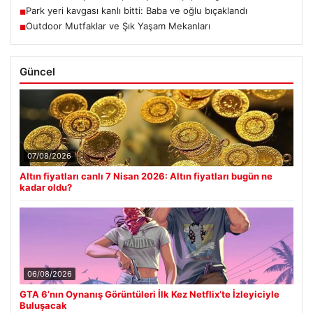
Park yeri kavgası kanlı bitti: Baba ve oğlu bıçaklandı
■
Outdoor Mutfaklar ve Şık Yaşam Mekanları
■
Güncel
07/08/2026
Altın fiyatları canlı 7 Nisan 2026: Altın fiyatları bugün ne
kadar oldu?
06/08/2026
GTA 6’nın Oynanış Görüntüleri İlk Kez Netflix’te İzleyiciyle
Buluşacak