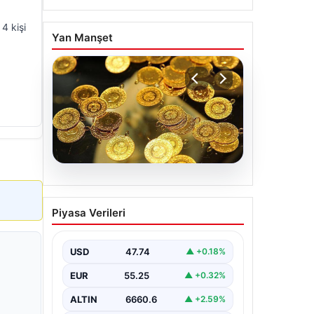
4 kişi
Yan Manşet
07.08.2026
Altın fiyatları canlı 7 Nisan
Piyasa Verileri
2026: Altın fiyatları bugün
ne kadar oldu?
USD
47.74
▲ +0.18%
EUR
55.25
▲ +0.32%
ALTIN
6660.6
▲ +2.59%