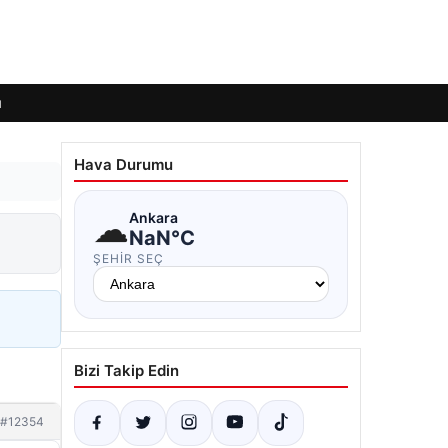
ı
Hava Durumu
☁
Ankara
NaN°C
ŞEHIR SEÇ
Bizi Takip Edin
#12354