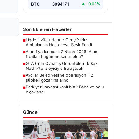
BTC
3094171
▲ +0.03%
Son Eklenen Haberler
Ligde Üzücü Haber: Genç Yıldız
■
Ambulansla Hastaneye Sevk Edildi
Altın fiyatları canlı 7 Nisan 2026: Altın
■
fiyatları bugün ne kadar oldu?
GTA 6’nın Oynanış Görüntüleri İlk Kez
■
Netflix’te İzleyiciyle Buluşacak
Avcılar Belediyesi’ne operasyon. 12
■
şüpheli gözaltına alındı
Park yeri kavgası kanlı bitti: Baba ve oğlu
■
bıçaklandı
Güncel