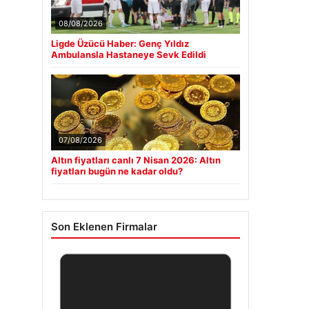
08/08/2026
Ligde Üzücü Haber: Genç Yıldız
Ambulansla Hastaneye Sevk Edildi
07/08/2026
Altın fiyatları canlı 7 Nisan 2026: Altın
fiyatları bugün ne kadar oldu?
Son Eklenen Firmalar