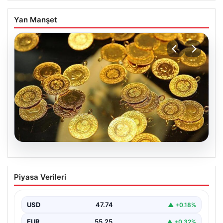
Yan Manşet
07.08.2026
Altın fiyatları canlı 7 Nisan 2026: Altın
Piyasa Verileri
fiyatları bugün ne kadar oldu?
USD
47.74
▲ +0.18%
EUR
55.25
▲ +0.32%