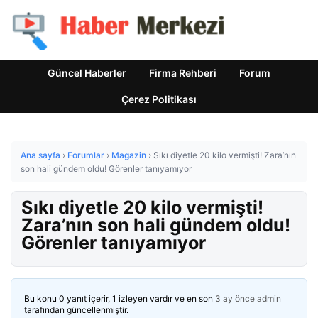
Güncel Haberler
Firma Rehberi
Forum
Çerez Politikası
Ana sayfa
›
Forumlar
›
Magazin
›
Sıkı diyetle 20 kilo vermişti! Zara’nın
son hali gündem oldu! Görenler tanıyamıyor
Sıkı diyetle 20 kilo vermişti!
Zara’nın son hali gündem oldu!
Görenler tanıyamıyor
Bu konu 0 yanıt içerir, 1 izleyen vardır ve en son
3 ay önce
admin
tarafından güncellenmiştir.