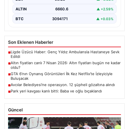
ALTIN
6660.6
▲ +2.59%
BTC
3094171
▲ +0.03%
Son Eklenen Haberler
Ligde Üzücü Haber: Genç Yıldız Ambulansla Hastaneye Sevk
■
Edildi
Altın fiyatları canlı 7 Nisan 2026: Altın fiyatları bugün ne kadar
■
oldu?
GTA 6’nın Oynanış Görüntüleri İlk Kez Netflix’te İzleyiciyle
■
Buluşacak
Avcılar Belediyesi’ne operasyon. 12 şüpheli gözaltına alındı
■
Park yeri kavgası kanlı bitti: Baba ve oğlu bıçaklandı
■
Güncel