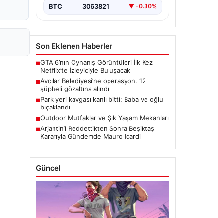
BTC
3063821
▼ -0.30%
Son Eklenen Haberler
GTA 6’nın Oynanış Görüntüleri İlk Kez
■
Netflix’te İzleyiciyle Buluşacak
Avcılar Belediyesi’ne operasyon. 12
■
şüpheli gözaltına alındı
Park yeri kavgası kanlı bitti: Baba ve oğlu
■
bıçaklandı
Outdoor Mutfaklar ve Şık Yaşam Mekanları
■
Arjantin’i Reddettikten Sonra Beşiktaş
■
Kararıyla Gündemde Mauro Icardi
Güncel