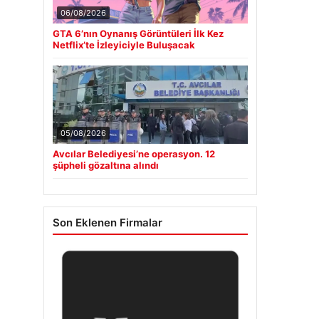
06/08/2026
GTA 6’nın Oynanış Görüntüleri İlk Kez
Netflix’te İzleyiciyle Buluşacak
05/08/2026
Avcılar Belediyesi’ne operasyon. 12
şüpheli gözaltına alındı
Son Eklenen Firmalar