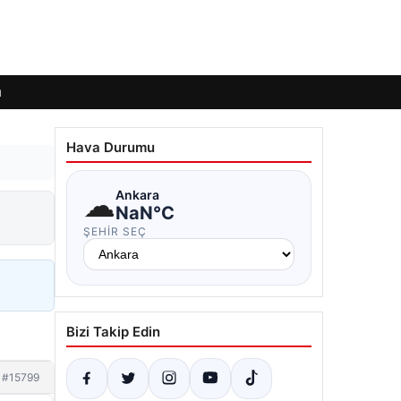
ı
Hava Durumu
☁
Ankara
NaN°C
ŞEHIR SEÇ
Bizi Takip Edin
#15799