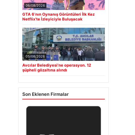
06/08/2026
GTA 6’nın Oynanış Görüntüleri İlk Kez
Netflix’te İzleyiciyle Buluşacak
05/08/2026
Avcılar Belediyesi’ne operasyon. 12
şüpheli gözaltına alındı
Son Eklenen Firmalar