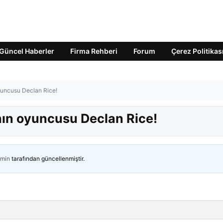
Güncel Haberler
Firma Rehberi
Forum
Çerez Politikas
yuncusu Declan Rice!
nın oyuncusu Declan Rice!
min
tarafından güncellenmiştir.