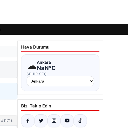
ı
Hava Durumu
☁
Ankara
NaN°C
ŞEHIR SEÇ
Bizi Takip Edin
#11718