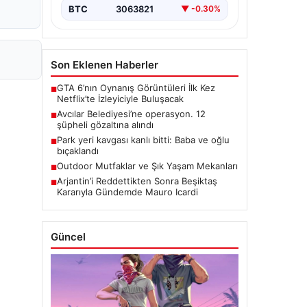
BTC
3063821
▼ -0.30%
Son Eklenen Haberler
GTA 6’nın Oynanış Görüntüleri İlk Kez
■
Netflix’te İzleyiciyle Buluşacak
Avcılar Belediyesi’ne operasyon. 12
■
şüpheli gözaltına alındı
Park yeri kavgası kanlı bitti: Baba ve oğlu
■
bıçaklandı
Outdoor Mutfaklar ve Şık Yaşam Mekanları
■
Arjantin’i Reddettikten Sonra Beşiktaş
■
Kararıyla Gündemde Mauro Icardi
Güncel