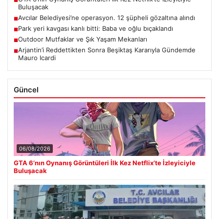
■
Buluşacak
Avcılar Belediyesi’ne operasyon. 12 şüpheli gözaltına alındı
■
Park yeri kavgası kanlı bitti: Baba ve oğlu bıçaklandı
■
Outdoor Mutfaklar ve Şık Yaşam Mekanları
■
Arjantin’i Reddettikten Sonra Beşiktaş Kararıyla Gündemde
■
Mauro Icardi
Güncel
06/08/2026
GTA 6’nın Oynanış Görüntüleri İlk Kez Netflix’te İzleyiciyle
Buluşacak