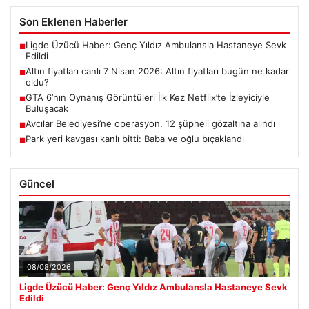
Son Eklenen Haberler
Ligde Üzücü Haber: Genç Yıldız Ambulansla Hastaneye Sevk
■
Edildi
Altın fiyatları canlı 7 Nisan 2026: Altın fiyatları bugün ne kadar
■
oldu?
GTA 6’nın Oynanış Görüntüleri İlk Kez Netflix’te İzleyiciyle
■
Buluşacak
Avcılar Belediyesi’ne operasyon. 12 şüpheli gözaltına alındı
■
Park yeri kavgası kanlı bitti: Baba ve oğlu bıçaklandı
■
Güncel
08/08/2026
Ligde Üzücü Haber: Genç Yıldız Ambulansla Hastaneye Sevk
Edildi