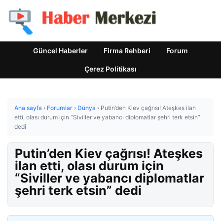
Güncel Haberler
Firma Rehberi
Forum
Çerez Politikası
Ana sayfa
›
Forumlar
›
Dünya
›
Putin’den Kiev çağrısı! Ateşkes ilan
etti, olası durum için “Siviller ve yabancı diplomatlar şehri terk etsin”
dedi
Putin’den Kiev çağrısı! Ateşkes
ilan etti, olası durum için
“Siviller ve yabancı diplomatlar
şehri terk etsin” dedi