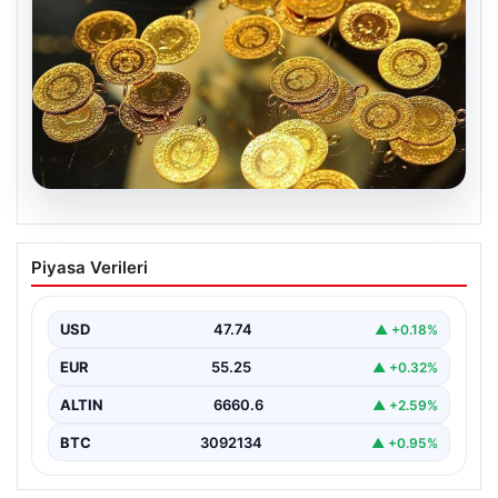
07.08.2026
Altın fiyatları canlı 7 Nisan 2026: Altın
Piyasa Verileri
fiyatları bugün ne kadar oldu?
USD
47.74
▲ +0.18%
EUR
55.25
▲ +0.32%
ALTIN
6660.6
▲ +2.59%
BTC
3092134
▲ +0.95%