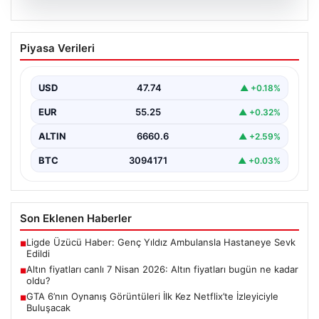
07.08.2026
Altın fiyatları canlı 7 Nisan 2026: Altın
Piyasa Verileri
fiyatları bugün ne kadar oldu?
USD
47.74
▲ +0.18%
EUR
55.25
▲ +0.32%
ALTIN
6660.6
▲ +2.59%
BTC
3094171
▲ +0.03%
Son Eklenen Haberler
Ligde Üzücü Haber: Genç Yıldız Ambulansla Hastaneye Sevk
■
Edildi
Altın fiyatları canlı 7 Nisan 2026: Altın fiyatları bugün ne kadar
■
oldu?
GTA 6’nın Oynanış Görüntüleri İlk Kez Netflix’te İzleyiciyle
■
Buluşacak