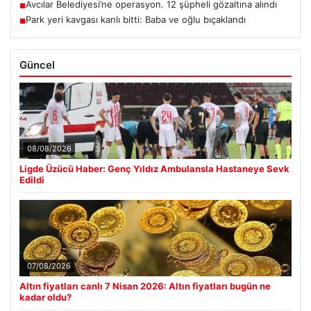
Avcılar Belediyesi’ne operasyon. 12 şüpheli gözaltına alındı
■
Park yeri kavgası kanlı bitti: Baba ve oğlu bıçaklandı
■
Güncel
08/08/2026
Ligde Üzücü Haber: Genç Yıldız Ambulansla Hastaneye Sevk
Edildi
07/08/2026
Altın fiyatları canlı 7 Nisan 2026: Altın fiyatları bugün ne
kadar oldu?