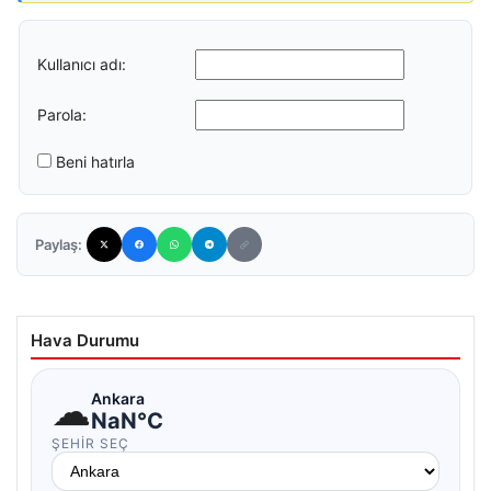
Kullanıcı adı:
Parola:
Beni hatırla
Paylaş:
Hava Durumu
☁
Ankara
NaN°C
ŞEHIR SEÇ