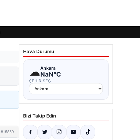
ı
Hava Durumu
☁
Ankara
NaN°C
ŞEHIR SEÇ
Bizi Takip Edin
#15859