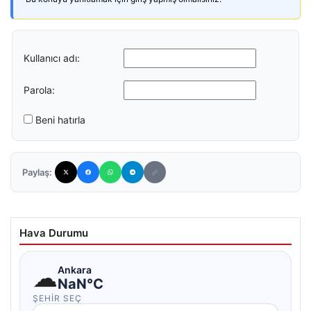
Kullanıcı adı:
Parola:
Beni hatırla
Paylaş:
Hava Durumu
☁
Ankara
NaN°C
ŞEHIR SEÇ