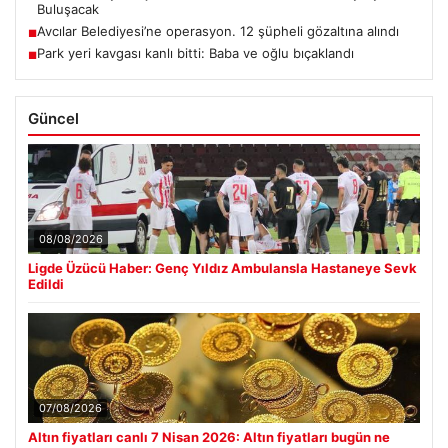
Buluşacak
Avcılar Belediyesi’ne operasyon. 12 şüpheli gözaltına alındı
■
Park yeri kavgası kanlı bitti: Baba ve oğlu bıçaklandı
■
Güncel
08/08/2026
Ligde Üzücü Haber: Genç Yıldız Ambulansla Hastaneye Sevk
Edildi
07/08/2026
Altın fiyatları canlı 7 Nisan 2026: Altın fiyatları bugün ne