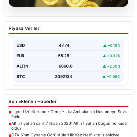
07.08.2026
Altın fiyatları canlı 7 Nisan 2026: Altın
Piyasa Verileri
fiyatları bugün ne kadar oldu?
USD
47.74
▲ +0.18%
EUR
55.25
▲ +0.32%
ALTIN
6660.6
▲ +2.59%
BTC
3092134
▲ +0.95%
Son Eklenen Haberler
Ligde Üzücü Haber: Genç Yıldız Ambulansla Hastaneye Sevk
■
Edildi
Altın fiyatları canlı 7 Nisan 2026: Altın fiyatları bugün ne kadar
■
oldu?
GTA 6’nın Oynanış Görüntüleri İlk Kez Netflix’te İzleyiciyle
■