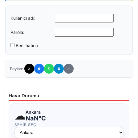
Kullanıcı adı:
Parola:
Beni hatırla
Paylaş:
Hava Durumu
☁
Ankara
NaN°C
ŞEHIR SEÇ