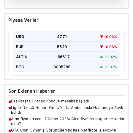
08.08.2026
Ligde Üzücü Haber: Genç Yıldız
Piyasa Verileri
Ambulansla Hastaneye Sevk Edildi
Türkiye 1. Lig'in ilk haftasında heyecan dolu maçlar
devam ederken, Boluspor ve Manisa FK…
USD
47.71
▼ -0.03%
EUR
55.19
▼ -0.06%
ALTIN
6661.7
▲ +0.02%
BTC
3095289
▲ +0.07%
Son Eklenen Haberler
Beşiktaş’ta Hradec Kralove mesaisi başladı
■
Ligde Üzücü Haber: Genç Yıldız Ambulansla Hastaneye Sevk
■
Edildi
Altın fiyatları canlı 7 Nisan 2026: Altın fiyatları bugün ne kadar
■
oldu?
GTA 6’nın Oynanış Görüntüleri İlk Kez Netflix’te İzleyiciyle
■