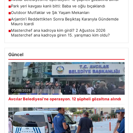
■
Park yeri kavgası kanlı bitti: Baba ve oğlu bıçaklandı
■
Outdoor Mutfaklar ve Şık Yaşam Mekanları
■
Arjantin’i Reddettikten Sonra Beşiktaş Kararıyla Gündemde
■
Mauro Icardi
Masterchef ana kadroya kim girdi? 2 Ağustos 2026
■
Masterchef ana kadroya giren 15. yarışmacı kim oldu?
Güncel
05/08/2026
Avcılar Belediyesi’ne operasyon. 12 şüpheli gözaltına alındı