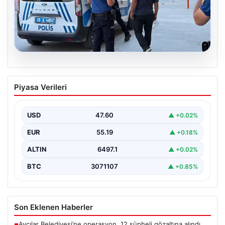
05.08.2026
Park yeri kavgası kanlı bitti: Baba ve
Piyasa Verileri
oğlu bıçaklandı
USD
47.60
▲ +0.02%
EUR
55.19
▲ +0.18%
ALTIN
6497.1
▲ +0.02%
BTC
3071107
▲ +0.85%
Son Eklenen Haberler
Avcılar Belediyesi’ne operasyon. 12 şüpheli gözaltına alındı