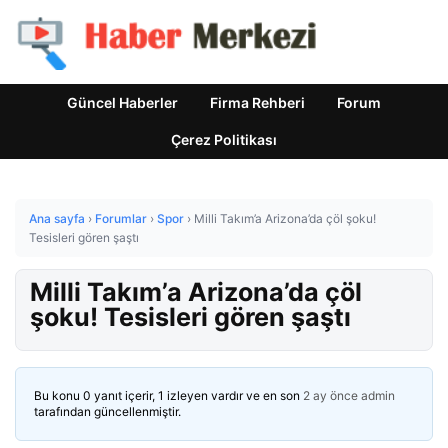
Güncel Haberler
Firma Rehberi
Forum
Çerez Politikası
Ana sayfa
›
Forumlar
›
Spor
›
Milli Takım’a Arizona’da çöl şoku!
Tesisleri gören şaştı
Milli Takım’a Arizona’da çöl
şoku! Tesisleri gören şaştı
Bu konu 0 yanıt içerir, 1 izleyen vardır ve en son
2 ay önce
admin
tarafından güncellenmiştir.