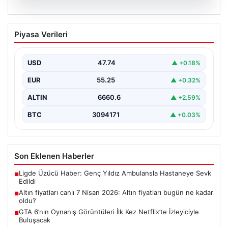
07.08.2026
Altın fiyatları canlı 7 Nisan 2026: Altın
Piyasa Verileri
fiyatları bugün ne kadar oldu?
USD
47.74
▲ +0.18%
EUR
55.25
▲ +0.32%
ALTIN
6660.6
▲ +2.59%
BTC
3094171
▲ +0.03%
Son Eklenen Haberler
Ligde Üzücü Haber: Genç Yıldız Ambulansla Hastaneye Sevk
■
Edildi
Altın fiyatları canlı 7 Nisan 2026: Altın fiyatları bugün ne kadar
■
oldu?
GTA 6’nın Oynanış Görüntüleri İlk Kez Netflix’te İzleyiciyle
■
Buluşacak