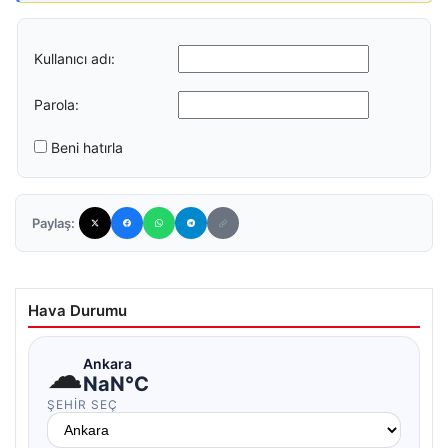
Kullanıcı adı:
Parola:
Beni hatırla
Paylaş:
Hava Durumu
☁
Ankara
NaN°C
ŞEHIR SEÇ