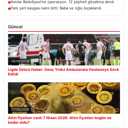
Avcılar Belediyesi’ne operasyon. 12 şüpheli gözaltına alındı
■
Park yeri kavgası kanlı bitti: Baba ve oğlu bıçaklandı
■
Güncel
08/08/2026
Ligde Üzücü Haber: Genç Yıldız Ambulansla Hastaneye Sevk
Edildi
07/08/2026
Altın fiyatları canlı 7 Nisan 2026: Altın fiyatları bugün ne
kadar oldu?