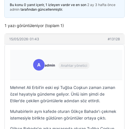
Bu konu 0 yanıt içerir, 1 izleyen vardır ve en son
2 ay 3 hafta önce
admin
tarafından güncellenmiştir.
1 yazı görüntüleniyor (toplam 1)
15/05/2026: 01:43
#13128
A
admin
Anahtar yönetici
Mehmet Ali Erbil’in eski eşi Tuğba Coşkun zaman zaman
özel hayatıyla gündeme geliyor. Ünlü isim şimdi de
Etiler’de çekilen görüntülerle adından söz ettirdi.
Muhabirlerin aynı kafede oturan Gökçe Bahadır’ı çekmek
istemesiyle birlikte güldüren görüntüler ortaya çıktı.
Gökçe Bahadır’ın arka masasında oturan Tuğba Coşkun,