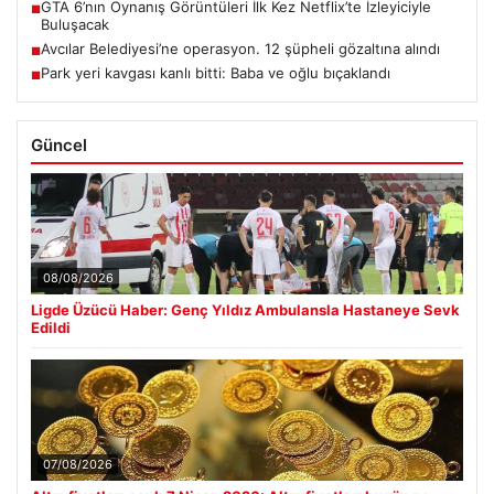
GTA 6’nın Oynanış Görüntüleri İlk Kez Netflix’te İzleyiciyle
■
Buluşacak
Avcılar Belediyesi’ne operasyon. 12 şüpheli gözaltına alındı
■
Park yeri kavgası kanlı bitti: Baba ve oğlu bıçaklandı
■
Güncel
08/08/2026
Ligde Üzücü Haber: Genç Yıldız Ambulansla Hastaneye Sevk
Edildi
07/08/2026