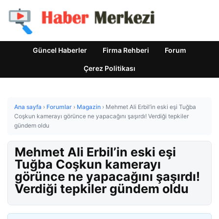
Güncel Haberler
Firma Rehberi
Forum
Çerez Politikası
Ana sayfa
›
Forumlar
›
Magazin
›
Mehmet Ali Erbil’in eski eşi Tuğba
Coşkun kamerayı görünce ne yapacağını şaşırdı! Verdiği tepkiler
gündem oldu
Mehmet Ali Erbil’in eski eşi
Tuğba Coşkun kamerayı
görünce ne yapacağını şaşırdı!
Verdiği tepkiler gündem oldu