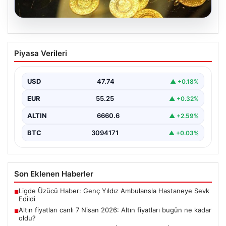
07.08.2026
Altın fiyatları canlı 7 Nisan 2026: Altın
Piyasa Verileri
fiyatları bugün ne kadar oldu?
USD
47.74
▲ +0.18%
EUR
55.25
▲ +0.32%
ALTIN
6660.6
▲ +2.59%
BTC
3094171
▲ +0.03%
Son Eklenen Haberler
Ligde Üzücü Haber: Genç Yıldız Ambulansla Hastaneye Sevk
■
Edildi
Altın fiyatları canlı 7 Nisan 2026: Altın fiyatları bugün ne kadar
■
oldu?