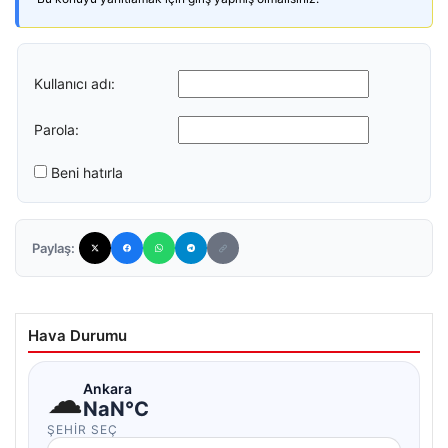
Kullanıcı adı:
Parola:
Beni hatırla
Paylaş:
Hava Durumu
☁
Ankara
NaN°C
ŞEHIR SEÇ