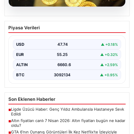
07.08.2026
Altın fiyatları canlı 7 Nisan 2026: Altın
Piyasa Verileri
fiyatları bugün ne kadar oldu?
USD
47.74
▲ +0.18%
EUR
55.25
▲ +0.32%
ALTIN
6660.6
▲ +2.59%
BTC
3092134
▲ +0.95%
Son Eklenen Haberler
Ligde Üzücü Haber: Genç Yıldız Ambulansla Hastaneye Sevk
■
Edildi
Altın fiyatları canlı 7 Nisan 2026: Altın fiyatları bugün ne kadar
■
oldu?
GTA 6’nın Oynanış Görüntüleri İlk Kez Netflix’te İzleyiciyle
■