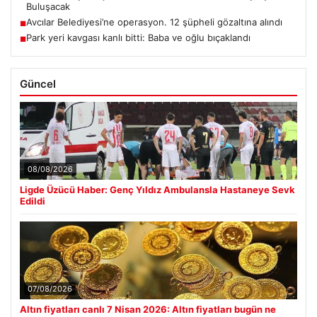
Buluşacak
Avcılar Belediyesi’ne operasyon. 12 şüpheli gözaltına alındı
■
Park yeri kavgası kanlı bitti: Baba ve oğlu bıçaklandı
■
Güncel
08/08/2026
Ligde Üzücü Haber: Genç Yıldız Ambulansla Hastaneye Sevk
Edildi
07/08/2026
Altın fiyatları canlı 7 Nisan 2026: Altın fiyatları bugün ne