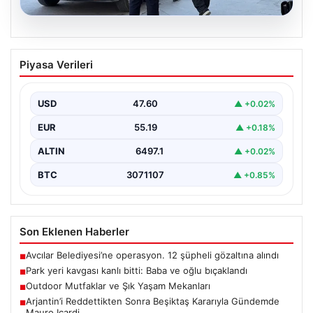
05.08.2026
Park yeri kavgası kanlı bitti: Baba ve
Piyasa Verileri
oğlu bıçaklandı
USD
47.60
▲ +0.02%
EUR
55.19
▲ +0.18%
ALTIN
6497.1
▲ +0.02%
BTC
3071107
▲ +0.85%
Son Eklenen Haberler
Avcılar Belediyesi’ne operasyon. 12 şüpheli gözaltına alındı
■
Park yeri kavgası kanlı bitti: Baba ve oğlu bıçaklandı
■
Outdoor Mutfaklar ve Şık Yaşam Mekanları
■
Arjantin’i Reddettikten Sonra Beşiktaş Kararıyla Gündemde
■
Mauro Icardi