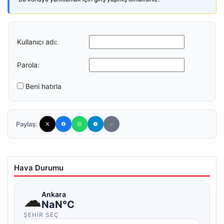
Kullanıcı adı:
Parola:
Beni hatırla
Paylaş:
Hava Durumu
☁
Ankara
NaN°C
ŞEHIR SEÇ