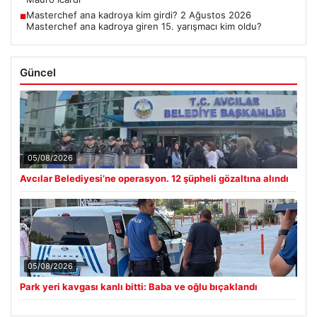
Masterchef ana kadroya kim girdi? 2 Ağustos 2026
■
Masterchef ana kadroya giren 15. yarışmacı kim oldu?
Güncel
05/08/2026
Avcılar Belediyesi’ne operasyon. 12 şüpheli gözaltına alındı
05/08/2026
Park yeri kavgası kanlı bitti: Baba ve oğlu bıçaklandı