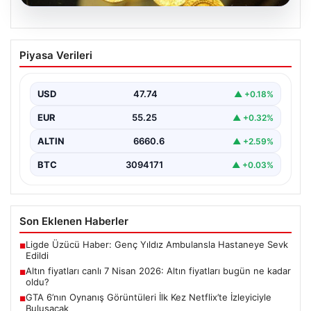
07.08.2026
Altın fiyatları canlı 7 Nisan 2026: Altın
Piyasa Verileri
fiyatları bugün ne kadar oldu?
USD
47.74
▲ +0.18%
EUR
55.25
▲ +0.32%
ALTIN
6660.6
▲ +2.59%
BTC
3094171
▲ +0.03%
Son Eklenen Haberler
Ligde Üzücü Haber: Genç Yıldız Ambulansla Hastaneye Sevk
■
Edildi
Altın fiyatları canlı 7 Nisan 2026: Altın fiyatları bugün ne kadar
■
oldu?
GTA 6’nın Oynanış Görüntüleri İlk Kez Netflix’te İzleyiciyle
■
Buluşacak