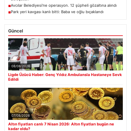
Avcılar Belediyesi’ne operasyon. 12 şüpheli gözaltına alındı
■
Park yeri kavgası kanlı bitti: Baba ve oğlu bıçaklandı
■
Güncel
08/08/2026
Ligde Üzücü Haber: Genç Yıldız Ambulansla Hastaneye Sevk
Edildi
07/08/2026
Altın fiyatları canlı 7 Nisan 2026: Altın fiyatları bugün ne
kadar oldu?