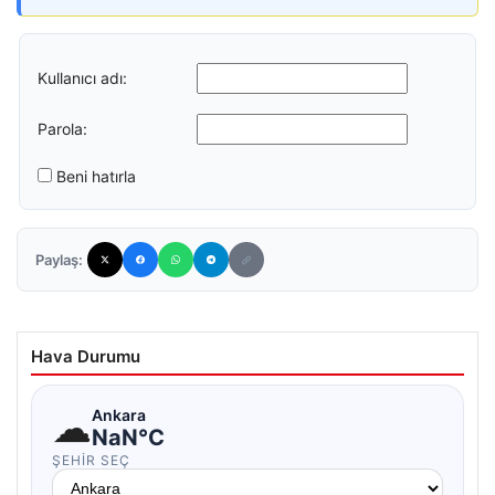
Kullanıcı adı:
Parola:
Beni hatırla
Paylaş:
Hava Durumu
☁
Ankara
NaN°C
ŞEHIR SEÇ