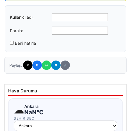
Kullanıcı adı:
Parola:
Beni hatırla
Paylaş:
Hava Durumu
☁
Ankara
NaN°C
ŞEHIR SEÇ