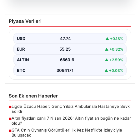
07.08.2026
Altın fiyatları canlı 7 Nisan 2026: Altın
Piyasa Verileri
fiyatları bugün ne kadar oldu?
USD
47.74
▲ +0.18%
EUR
55.25
▲ +0.32%
ALTIN
6660.6
▲ +2.59%
BTC
3094171
▲ +0.03%
Son Eklenen Haberler
Ligde Üzücü Haber: Genç Yıldız Ambulansla Hastaneye Sevk
■
Edildi
Altın fiyatları canlı 7 Nisan 2026: Altın fiyatları bugün ne kadar
■
oldu?
GTA 6’nın Oynanış Görüntüleri İlk Kez Netflix’te İzleyiciyle
■
Buluşacak