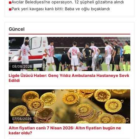
Avcılar Belediyesi’ne operasyon. 12 şüpheli gözaltına alındı
■
Park yeri kavgası kanlı bitti: Baba ve oğlu bıçaklandı
■
Güncel
08/08/2026
Ligde Üzücü Haber: Genç Yıldız Ambulansla Hastaneye Sevk
Edildi
07/08/2026
Altın fiyatları canlı 7 Nisan 2026: Altın fiyatları bugün ne
kadar oldu?