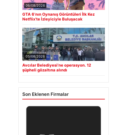
06/08/2026
GTA 6’nın Oynanış Görüntüleri İlk Kez
Netflix’te İzleyiciyle Buluşacak
05/08/2026
Avcılar Belediyesi’ne operasyon. 12
şüpheli gözaltına alındı
Son Eklenen Firmalar