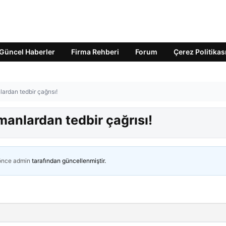
Güncel Haberler
Firma Rehberi
Forum
Çerez Politikas
ardan tedbir çağrısı!
anlardan tedbir çağrısı!
 önce
admin
tarafından güncellenmiştir.