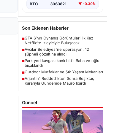
BTC
3063821
▼ -0.30%
Son Eklenen Haberler
GTA 6’nın Oynanış Görüntüleri İlk Kez
■
Netflix’te İzleyiciyle Buluşacak
Avcılar Belediyesi’ne operasyon. 12
■
şüpheli gözaltına alındı
Park yeri kavgası kanlı bitti: Baba ve oğlu
■
bıçaklandı
Outdoor Mutfaklar ve Şık Yaşam Mekanları
■
Arjantin’i Reddettikten Sonra Beşiktaş
■
Kararıyla Gündemde Mauro Icardi
Güncel