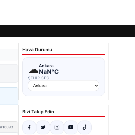
ı
Hava Durumu
☁
Ankara
NaN°C
ŞEHIR SEÇ
Bizi Takip Edin
#16093