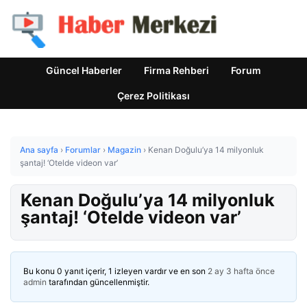
Güncel Haberler
Firma Rehberi
Forum
Çerez Politikası
Ana sayfa
›
Forumlar
›
Magazin
›
Kenan Doğulu’ya 14 milyonluk
şantaj! ‘Otelde videon var’
Kenan Doğulu’ya 14 milyonluk
şantaj! ‘Otelde videon var’
Bu konu 0 yanıt içerir, 1 izleyen vardır ve en son
2 ay 3 hafta önce
admin
tarafından güncellenmiştir.