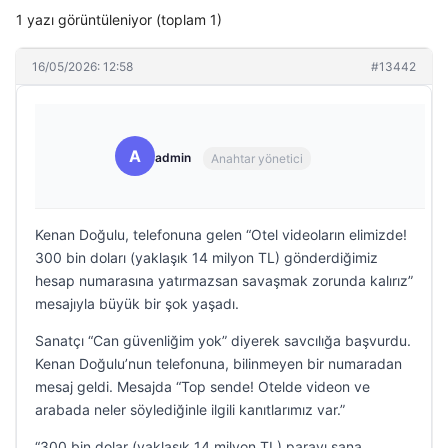
1 yazı görüntüleniyor (toplam 1)
16/05/2026: 12:58
#13442
A
admin
Anahtar yönetici
Kenan Doğulu, telefonuna gelen “Otel videoların elimizde!
300 bin doları (yaklaşık 14 milyon TL) gönderdiğimiz
hesap numarasına yatırmazsan savaşmak zorunda kalırız”
mesajıyla büyük bir şok yaşadı.
Sanatçı “Can güvenliğim yok” diyerek savcılığa başvurdu.
Kenan Doğulu’nun telefonuna, bilinmeyen bir numaradan
mesaj geldi. Mesajda “Top sende! Otelde videon ve
arabada neler söylediğinle ilgili kanıtlarımız var.”
“300 bin dolar (yaklaşık 14 milyon TL) parayı sana