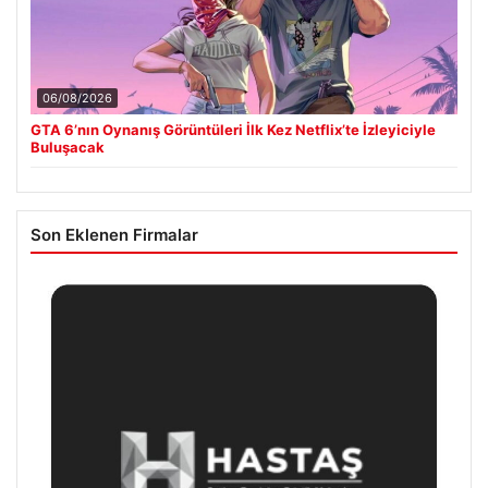
06/08/2026
GTA 6’nın Oynanış Görüntüleri İlk Kez Netflix’te İzleyiciyle
Buluşacak
Son Eklenen Firmalar